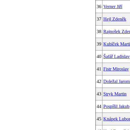
36
Verner Jiří
37
Hejl Zdeněk
38
Rajnošek Zde
39
Kubíček Mart
40
Šafář Ladislav
41
Fistr Miroslav
42
Doležal Jarom
43
Stryk Martin
44
Pospíšil Jakub
45
Knápek Lubo