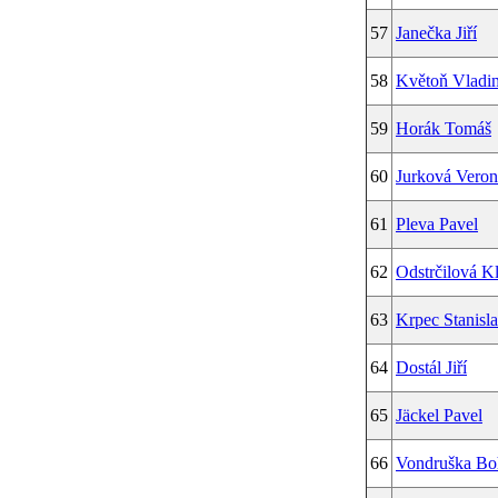
57
Janečka Jiří
58
Květoň Vladi
59
Horák Tomáš
60
Jurková Veron
61
Pleva Pavel
62
Odstrčilová K
63
Krpec Stanisl
64
Dostál Jiří
65
Jäckel Pavel
66
Vondruška Bo