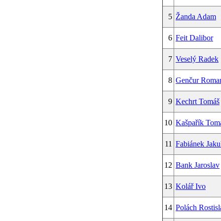
5
Žanda Adam
6
Feit Dalibor
7
Veselý Radek
8
Genčur Roma
9
Kechrt Tomáš
10
Kašpařík Tom
11
Fabiánek Jaku
12
Bank Jaroslav
13
Kolář Ivo
14
Polách Rostisl