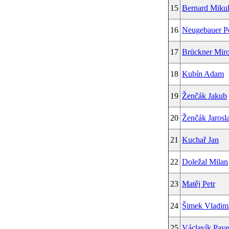
15
Bernard Mikul
16
Neugebauer Pe
17
Brückner Miro
18
Kubín Adam
19
Ženčák Jakub
20
Ženčák Jarosl
21
Kuchař Jan
22
Doležal Milan
23
Matěj Petr
24
Šimek Vladim
25
Václavík Pave