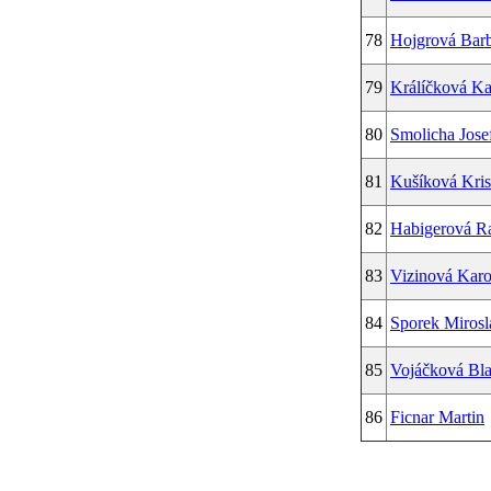
78
Hojgrová Bar
79
Králíčková Ka
80
Smolicha Jose
81
Kušíková Kris
82
Habigerová R
83
Vizinová Karo
84
Sporek Mirosl
85
Vojáčková Bl
86
Ficnar Martin