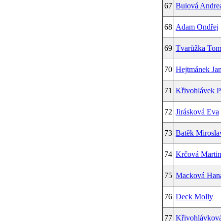
67
Buiová Andre
68
Adam Ondřej
69
Tvarůžka Tom
70
Hejtmánek Ja
71
Křivohlávek P
72
Jirásková Eva
73
Batěk Mirosla
74
Krčová Marti
75
Macková Han
76
Deck Molly
77
Křivohlávková