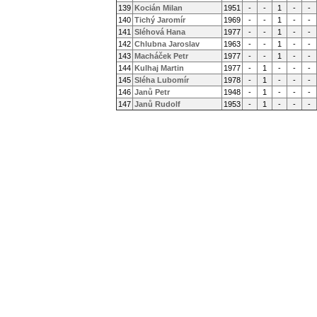
139
Kocián Milan
1951
-
-
1
-
-
140
Tichý Jaromír
1969
-
-
1
-
-
141
Sléhová Hana
1977
-
-
1
-
-
142
Chlubna Jaroslav
1963
-
-
1
-
-
143
Macháček Petr
1977
-
-
1
-
-
144
Kulhaj Martin
1977
-
1
-
-
-
145
Sléha Lubomír
1978
-
1
-
-
-
146
Janů Petr
1948
-
1
-
-
-
147
Janů Rudolf
1953
-
1
-
-
-