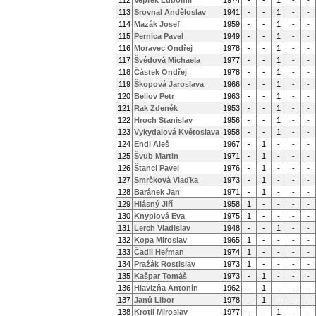
112
Vepřek Lubomír
1974
-
-
1
-
-
113
Srovnal Anděloslav
1941
-
-
1
-
-
114
Mazák Josef
1959
-
-
1
-
-
115
Pernica Pavel
1949
-
-
1
-
-
116
Moravec Ondřej
1978
-
-
1
-
-
117
Švédová Michaela
1977
-
-
1
-
-
118
Částek Ondřej
1978
-
-
1
-
-
119
Škopová Jaroslava
1966
-
-
1
-
-
120
Beliov Petr
1963
-
-
1
-
-
121
Rak Zdeněk
1953
-
-
1
-
-
122
Hroch Stanislav
1956
-
-
1
-
-
123
Vykydalová Květoslava
1958
-
-
1
-
-
124
Endl Aleš
1967
-
1
-
-
-
125
Švub Martin
1971
-
1
-
-
-
126
Štancl Pavel
1976
-
1
-
-
-
127
Smrčková Vlaďka
1973
-
1
-
-
-
128
Baránek Jan
1971
-
1
-
-
-
129
Hlásný Jiří
1958
1
-
-
-
-
130
Knyplová Eva
1975
1
-
-
-
-
131
Lerch Vladislav
1948
-
-
1
-
-
132
Kopa Miroslav
1965
1
-
-
-
-
133
Čadil Heřman
1974
1
-
-
-
-
134
Pražák Rostislav
1973
1
-
-
-
-
135
Kašpar Tomáš
1973
-
1
-
-
-
136
Hlavizňa Antonín
1962
-
1
-
-
-
137
Janů Libor
1978
-
1
-
-
-
138
Krotil Miroslav
1977
-
-
1
-
-