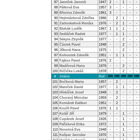
87
Janeček Jaromír
1947
2
-
1
-
-
88
Pálková Eva
1957
3
-
-
-
-
89
Březina Zdeněk
1961
3
-
-
-
-
90
Hejtmánková Zdeňka
1966
-
2
1
-
-
91
Zatloukalová Renáta
1976
-
2
1
-
-
92
Blahák Luděk
1967
1
1
1
-
-
93
Sedláček Radek
1977
-
1
1
-
-
94
Sekyra Zbyněk
1977
-
-
2
-
-
95
Částek Pavel
1948
-
-
2
-
-
96
Jílková Hana
1975
-
-
2
-
-
97
Kohoutek Zdeněk
1951
-
1
1
-
-
98
Fajkus Pavel
1976
2
-
-
-
-
99
Maděrová Hana
1976
-
-
2
-
-
100
Růžička Lukáš
1978
-
-
2
-
-
#
Jméno
Roč
1991
1992
1993
1994
1995
101
Bočková Marta
1957
-
2
-
-
-
102
Mareček David
1977
-
1
1
-
-
103
Hřebíček Josef
1948
-
2
-
-
-
104
Churavý Miroslav
1959
-
2
-
-
-
105
Komárek Dalibor
1951
-
2
-
-
-
106
Kouřil Pavel
1976
1
1
-
-
-
107
Kolář Jiří
1979
-
-
1
-
-
108
Cupánek Josef
1926
-
-
1
-
-
109
Pařízková Erika
1972
-
-
1
-
-
110
Novotná Eva
1948
-
-
1
-
-
111
Kašpar Jaroslav
1970
-
-
1
-
-