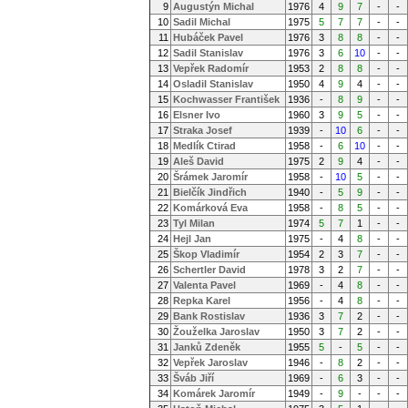
9
Augustýn Michal
1976
4
9
7
-
-
10
Sadil Michal
1975
5
7
7
-
-
11
Hubáček Pavel
1976
3
8
8
-
-
12
Sadil Stanislav
1976
3
6
10
-
-
13
Vepřek Radomír
1953
2
8
8
-
-
14
Osladil Stanislav
1950
4
9
4
-
-
15
Kochwasser František
1936
-
8
9
-
-
16
Elsner Ivo
1960
3
9
5
-
-
17
Straka Josef
1939
-
10
6
-
-
18
Medlík Ctirad
1958
-
6
10
-
-
19
Aleš David
1975
2
9
4
-
-
20
Šrámek Jaromír
1958
-
10
5
-
-
21
Bielčík Jindřich
1940
-
5
9
-
-
22
Komárková Eva
1958
-
8
5
-
-
23
Tyl Milan
1974
5
7
1
-
-
24
Hejl Jan
1975
-
4
8
-
-
25
Škop Vladimír
1954
2
3
7
-
-
26
Schertler David
1978
3
2
7
-
-
27
Valenta Pavel
1969
-
4
8
-
-
28
Repka Karel
1956
-
4
8
-
-
29
Bank Rostislav
1936
3
7
2
-
-
30
Žouželka Jaroslav
1950
3
7
2
-
-
31
Janků Zdeněk
1955
5
-
5
-
-
32
Vepřek Jaroslav
1946
-
8
2
-
-
33
Šváb Jiří
1969
-
6
3
-
-
34
Komárek Jaromír
1949
-
9
-
-
-