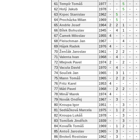
61
Tempír Tomáš
1977
-
-
5
-
-
62
Holý Jakub
1978
-
-
5
-
-
63
Krpec Stanislav
1962
-
5
-
-
-
64
Procházka Milan
1969
-
5
-
-
-
65
Andrle Josef
1964
2
2
1
-
-
66
Bílek Bohuslav
1945
-
4
1
-
-
67
Čamek Miloslav
1955
4
-
-
-
-
68
Fleischman Jan
1967
-
-
4
-
-
69
Hájek Radek
1976
4
-
-
-
-
70
Ženčák Jaroslav
1961
-
2
2
-
-
71
Valenta Ivan
1968
-
4
-
-
-
72
Mlejnek Pavel
1974
2
-
2
-
-
73
Vacula David
1970
-
4
-
-
-
74
Souček Jan
1965
-
3
1
-
-
75
Mann Tomáš
1965
-
2
2
-
-
76
Fritz Karel
1953
4
-
-
-
-
77
Mátl Pavel
1968
-
2
2
-
-
78
Minář Marek
1974
4
-
-
-
-
79
Novák Ondřej
1967
-
3
-
-
-
80
Kroupa Igor
1951
-
-
3
-
-
81
Sedláčková Marcela
1975
-
1
2
-
-
82
Kroupa Lukáš
1978
-
-
3
-
-
83
Tomíšek Jindřich
1939
-
-
3
-
-
84
Kovařík Tomáš
1969
-
1
2
-
-
85
Antoš Jaroslav
1965
-
3
-
-
-
86
Brokeš Rostislav
1962
-
3
-
-
-