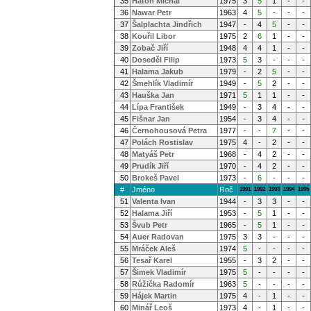
35
Hatoň Michal
1975
3
5
1
-
-
36
Nawar Petr
1963
4
5
-
-
-
37
Šalplachta Jindřich
1947
-
4
5
-
-
38
Kouřil Libor
1975
2
6
1
-
-
39
Zobač Jiří
1948
4
4
1
-
-
40
Doseděl Filip
1973
5
3
-
-
-
41
Halama Jakub
1979
-
2
5
-
-
42
Šmehlík Vladimír
1949
-
5
2
-
-
43
Hauška Jan
1971
5
1
1
-
-
44
Lípa František
1949
-
3
4
-
-
45
Fišnar Jan
1954
-
3
4
-
-
46
Černohousová Petra
1977
-
-
7
-
-
47
Polách Rostislav
1975
4
-
2
-
-
48
Matyáš Petr
1968
-
4
2
-
-
49
Prudík Jiří
1970
-
4
2
-
-
50
Brokeš Pavel
1973
-
6
-
-
-
#
Jméno
Roč
1991
1992
1993
1994
1995
51
Valenta Ivan
1944
-
3
3
-
-
52
Halama Jiří
1953
-
5
1
-
-
53
Švub Petr
1965
-
5
1
-
-
54
Auer Radovan
1975
3
3
-
-
-
55
Mráček Aleš
1974
5
-
-
-
-
56
Tesař Karel
1955
-
3
2
-
-
57
Šimek Vladimír
1975
5
-
-
-
-
58
Růžička Radomír
1963
5
-
-
-
-
59
Hájek Martin
1975
4
-
1
-
-
60
Minář Leoš
1973
4
-
1
-
-