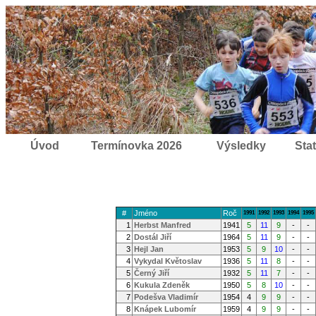
Úvod
Termínovka 2026
Výsledky
Stat
#
Jméno
Roč
1991
1992
1993
1994
1995
1
Herbst Manfred
1941
5
11
9
-
-
2
Dostál Jiří
1964
5
11
9
-
-
3
Hejl Jan
1953
5
9
10
-
-
4
Vykydal Květoslav
1936
5
11
8
-
-
5
Černý Jiří
1932
5
11
7
-
-
6
Kukula Zdeněk
1950
5
8
10
-
-
7
Podešva Vladimír
1954
4
9
9
-
-
8
Knápek Lubomír
1959
4
9
9
-
-