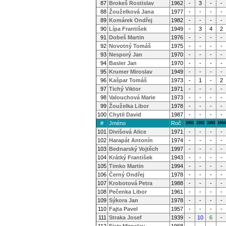
87
Brokeš Rostislav
1962
-
3
-
-
88
Žouželková Jana
1977
-
-
-
-
89
Komárek Ondřej
1982
-
-
-
-
90
Lípa František
1949
-
3
4
2
91
Dobeš Martin
1976
-
-
-
-
92
Novotný Tomáš
1975
-
-
-
-
93
Nesporý Jan
1970
-
-
-
-
94
Basler Jan
1970
-
-
-
-
95
Krumer Miroslav
1949
-
-
-
-
96
Kašpar Tomáš
1973
-
1
-
2
97
Tichý Viktor
1971
-
-
-
-
98
Valouchová Marie
1973
-
-
-
-
99
Žouželka Libor
1978
-
-
-
-
100
Chytil David
1987
-
-
-
-
#
Jméno
Roč
1991
1992
1993
1994
101
Divišová Alice
1971
-
-
-
-
102
Harapát Antonín
1974
-
-
-
-
103
Bednarský Vojtěch
1997
-
-
-
-
104
Krátký František
1943
-
-
-
-
105
Timko Martin
1994
-
-
-
-
106
Černý Ondřej
1978
-
-
-
-
107
Krobotová Petra
1988
-
-
-
-
108
Pečenka Libor
1961
-
-
-
-
109
Sýkora Jan
1978
-
-
-
-
110
Fajta Pavel
1957
-
-
-
-
111
Straka Josef
1939
-
10
6
-