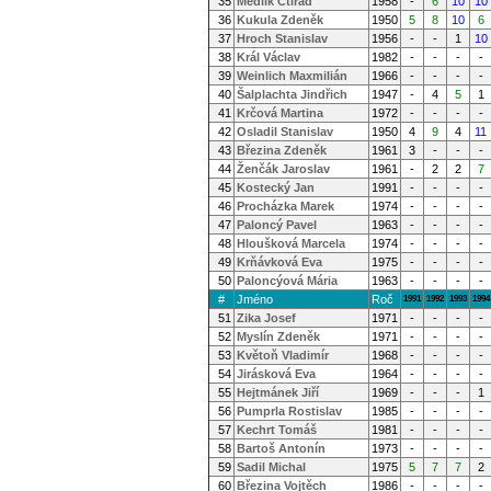
35
Medlík Ctirad
1958
-
6
10
10
36
Kukula Zdeněk
1950
5
8
10
6
37
Hroch Stanislav
1956
-
-
1
10
38
Král Václav
1982
-
-
-
-
39
Weinlich Maxmilián
1966
-
-
-
-
40
Šalplachta Jindřich
1947
-
4
5
1
41
Krčová Martina
1972
-
-
-
-
42
Osladil Stanislav
1950
4
9
4
11
43
Březina Zdeněk
1961
3
-
-
-
44
Ženčák Jaroslav
1961
-
2
2
7
45
Kostecký Jan
1991
-
-
-
-
46
Procházka Marek
1974
-
-
-
-
47
Paloncý Pavel
1963
-
-
-
-
48
Hloušková Marcela
1974
-
-
-
-
49
Krňávková Eva
1975
-
-
-
-
50
Paloncýová Mária
1963
-
-
-
-
#
Jméno
Roč
1991
1992
1993
1994
51
Zika Josef
1971
-
-
-
-
52
Myslín Zdeněk
1971
-
-
-
-
53
Květoň Vladimír
1968
-
-
-
-
54
Jirásková Eva
1964
-
-
-
-
55
Hejtmánek Jiří
1969
-
-
-
1
56
Pumprla Rostislav
1985
-
-
-
-
57
Kechrt Tomáš
1981
-
-
-
-
58
Bartoš Antonín
1973
-
-
-
-
59
Sadil Michal
1975
5
7
7
2
60
Březina Vojtěch
1986
-
-
-
-