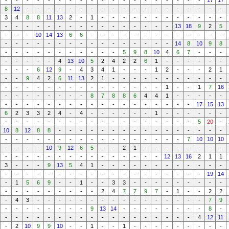
-
-
-
-
-
-
-
-
-
-
-
-
-
-
-
-
-
-
-
17
17
8
12
-
-
-
-
-
-
-
-
-
-
-
-
-
-
-
-
-
-
-
3
4
8
8
11
13
2
-
1
-
-
-
-
-
-
-
-
-
-
-
-
-
-
-
-
-
-
-
-
-
-
-
-
-
-
-
-
13
18
9
2
5
-
-
-
10
14
13
6
6
-
-
-
-
-
-
-
-
-
-
-
-
-
-
-
-
-
-
-
-
-
-
-
-
-
-
-
-
-
14
8
10
9
8
-
-
-
-
-
-
-
-
-
-
-
5
9
8
10
4
6
7
-
-
-
-
-
-
-
-
4
13
10
5
2
4
2
2
6
1
-
-
-
-
-
-
-
-
-
6
12
9
-
4
3
4
1
-
-
-
1
2
-
-
-
2
1
-
-
9
4
2
6
11
13
2
1
-
-
-
-
-
-
-
-
-
-
-
-
-
-
-
-
-
-
-
-
-
-
-
-
-
-
1
-
-
1
7
16
-
-
-
-
-
-
-
-
8
7
8
8
6
4
4
1
-
-
-
-
-
-
-
-
-
-
-
-
-
-
-
-
-
-
-
-
-
-
-
17
15
13
6
2
3
3
2
4
-
4
-
-
-
-
-
-
1
-
-
-
-
-
-
-
-
-
-
-
-
-
-
-
-
-
-
-
-
-
-
-
-
5
20
-
10
8
12
8
8
-
-
-
-
-
-
-
-
-
-
-
-
-
-
-
-
-
-
-
-
-
-
-
-
-
-
-
-
-
-
-
-
-
7
10
10
10
-
-
-
-
10
9
12
6
5
-
-
2
1
-
-
-
-
-
-
-
-
-
-
-
-
-
-
-
-
-
-
-
-
-
-
-
12
13
16
2
1
1
3
-
-
-
9
13
5
4
1
-
-
-
-
-
-
-
-
-
-
-
-
-
-
-
-
-
-
-
-
-
-
-
-
-
-
-
-
-
-
-
19
14
-
1
5
6
9
-
-
1
-
-
3
3
-
-
-
-
-
-
-
-
-
-
-
-
-
-
-
-
-
-
2
4
7
7
9
7
-
1
-
-
2
2
-
4
3
-
-
-
-
-
-
-
-
-
-
-
-
-
-
-
-
7
9
-
-
-
-
-
-
-
-
9
13
14
-
-
-
-
-
-
-
-
8
-
-
-
-
-
-
-
-
-
-
-
-
-
-
-
-
-
-
-
4
12
11
-
2
10
9
9
10
-
-
1
-
-
1
-
-
-
-
-
-
-
-
-