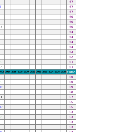
-
-
-
-
-
-
-
-
-
-
-
67
11
-
-
-
-
-
-
-
-
-
-
67
-
-
-
-
-
-
-
-
-
-
-
67
-
-
-
-
-
-
-
-
-
-
-
66
-
-
-
-
-
-
-
-
-
-
-
66
4
-
-
-
-
-
-
-
-
-
-
66
-
-
-
-
-
-
-
-
-
-
-
64
-
-
-
-
-
-
-
-
-
-
-
64
-
-
-
-
-
-
-
-
-
-
-
64
-
-
-
-
-
-
-
-
-
-
-
64
-
-
-
-
-
-
-
-
-
-
-
63
-
-
-
-
-
-
-
-
-
-
-
62
9
-
-
-
-
-
-
-
-
-
-
61
3
-
-
-
-
-
-
-
-
-
-
61
Suma
2016
2017
2018
2019
2020
2021
2022
2023
2024
2025
2026
-
-
-
-
-
-
-
-
-
-
-
60
9
-
-
-
-
-
-
-
-
-
-
60
15
-
-
-
-
-
-
-
-
-
-
59
-
-
-
-
-
-
-
-
-
-
-
58
1
-
-
-
-
-
-
-
-
-
-
57
-
-
-
-
-
-
-
-
-
-
-
55
13
-
-
-
-
-
-
-
-
-
-
55
-
-
-
-
-
-
-
-
-
-
-
53
8
-
-
-
-
-
-
-
-
-
-
53
-
-
-
-
-
-
-
-
-
-
-
53
-
-
-
-
-
-
-
-
-
-
-
53