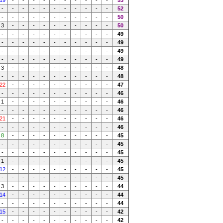
19
-
-
-
-
-
-
-
-
-
-
53
-
-
-
-
-
-
-
-
-
-
-
52
-
-
-
-
-
-
-
-
-
-
-
50
3
-
-
-
-
-
-
-
-
-
-
50
-
-
-
-
-
-
-
-
-
-
-
49
-
-
-
-
-
-
-
-
-
-
-
49
-
-
-
-
-
-
-
-
-
-
-
49
-
-
-
-
-
-
-
-
-
-
-
49
3
-
-
-
-
-
-
-
-
-
-
48
-
-
-
-
-
-
-
-
-
-
-
48
22
-
-
-
-
-
-
-
-
-
-
47
-
-
-
-
-
-
-
-
-
-
-
46
1
-
-
-
-
-
-
-
-
-
-
46
-
-
-
-
-
-
-
-
-
-
-
46
21
-
-
-
-
-
-
-
-
-
-
46
-
-
-
-
-
-
-
-
-
-
-
46
8
-
-
-
-
-
-
-
-
-
-
45
-
-
-
-
-
-
-
-
-
-
-
45
-
-
-
-
-
-
-
-
-
-
-
45
1
-
-
-
-
-
-
-
-
-
-
45
12
-
-
-
-
-
-
-
-
-
-
45
-
-
-
-
-
-
-
-
-
-
-
45
3
-
-
-
-
-
-
-
-
-
-
44
14
-
-
-
-
-
-
-
-
-
-
44
-
-
-
-
-
-
-
-
-
-
-
44
15
-
-
-
-
-
-
-
-
-
-
42
-
-
-
-
-
-
-
-
-
-
-
42