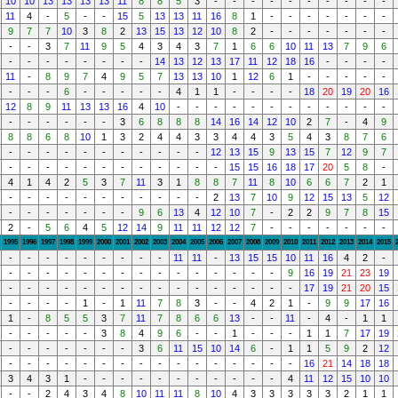
10
10
13
13
13
13
11
8
8
5
3
-
-
-
-
-
-
-
-
-
-
11
4
-
5
-
-
15
5
13
13
11
16
8
1
-
-
-
-
-
-
-
9
7
7
10
3
8
2
13
15
13
12
10
8
2
-
-
-
-
-
-
-
-
-
3
7
11
9
5
4
3
4
3
7
1
6
6
10
11
13
7
9
6
-
-
-
-
-
-
-
-
14
13
12
13
17
11
12
18
16
-
-
-
-
11
-
8
9
7
4
9
5
7
13
13
10
1
12
6
1
-
-
-
-
-
-
-
-
6
-
-
-
-
-
4
1
1
-
-
-
-
18
20
19
20
16
12
8
9
11
13
13
16
4
10
-
-
-
-
-
-
-
-
-
-
-
-
-
-
-
-
-
-
3
6
8
8
8
14
16
14
12
10
2
7
-
4
9
8
8
6
8
10
1
3
2
4
4
3
3
4
4
3
5
4
3
8
7
6
-
-
-
-
-
-
-
-
-
-
-
12
13
15
9
13
15
7
12
9
7
-
-
-
-
-
-
-
-
-
-
-
-
15
15
16
18
17
20
5
8
-
4
1
4
2
5
3
7
11
3
1
8
8
7
11
8
10
6
6
7
2
1
-
-
-
-
-
-
-
-
-
-
-
2
13
7
10
9
12
15
13
5
12
-
-
-
-
-
-
-
9
6
13
4
12
10
7
-
2
2
9
7
8
15
2
-
5
6
4
5
12
14
9
11
11
12
12
7
-
-
-
-
-
-
-
1995
1996
1997
1998
1999
2000
2001
2002
2003
2004
2005
2006
2007
2008
2009
2010
2011
2012
2013
2014
2015
-
-
-
-
-
-
-
-
-
11
11
-
13
15
15
10
11
16
4
2
-
-
-
-
-
-
-
-
-
-
-
-
-
-
-
-
9
16
19
21
23
19
-
-
-
-
-
-
-
-
-
-
-
-
-
-
-
-
17
19
21
20
15
-
-
-
-
1
-
1
11
7
8
3
-
-
4
2
1
-
9
9
17
16
1
-
8
5
5
3
7
11
7
8
6
6
13
-
-
11
-
4
-
1
1
-
-
-
-
-
3
8
4
9
6
-
-
1
-
-
-
1
1
7
17
19
-
-
-
-
-
-
-
3
6
11
15
10
14
6
-
1
1
5
9
2
12
-
-
-
-
-
-
-
-
-
-
-
-
-
-
-
-
16
21
14
18
18
3
4
3
1
-
-
-
-
-
-
-
-
-
-
-
4
11
12
15
10
10
-
-
2
4
3
4
8
10
11
11
8
10
4
3
3
3
3
3
2
1
1