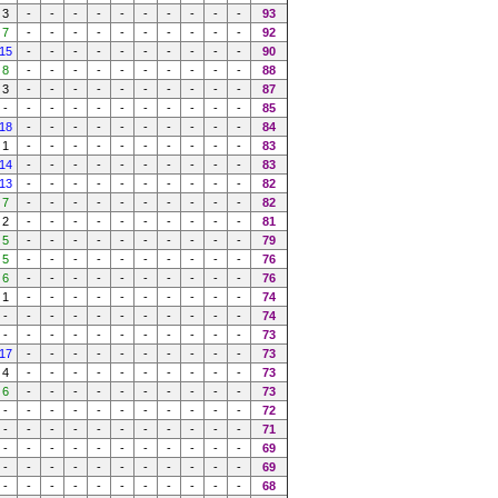
3
-
-
-
-
-
-
-
-
-
-
93
7
-
-
-
-
-
-
-
-
-
-
92
15
-
-
-
-
-
-
-
-
-
-
90
8
-
-
-
-
-
-
-
-
-
-
88
3
-
-
-
-
-
-
-
-
-
-
87
-
-
-
-
-
-
-
-
-
-
-
85
18
-
-
-
-
-
-
-
-
-
-
84
1
-
-
-
-
-
-
-
-
-
-
83
14
-
-
-
-
-
-
-
-
-
-
83
13
-
-
-
-
-
-
-
-
-
-
82
7
-
-
-
-
-
-
-
-
-
-
82
2
-
-
-
-
-
-
-
-
-
-
81
5
-
-
-
-
-
-
-
-
-
-
79
5
-
-
-
-
-
-
-
-
-
-
76
6
-
-
-
-
-
-
-
-
-
-
76
1
-
-
-
-
-
-
-
-
-
-
74
-
-
-
-
-
-
-
-
-
-
-
74
-
-
-
-
-
-
-
-
-
-
-
73
17
-
-
-
-
-
-
-
-
-
-
73
4
-
-
-
-
-
-
-
-
-
-
73
6
-
-
-
-
-
-
-
-
-
-
73
-
-
-
-
-
-
-
-
-
-
-
72
-
-
-
-
-
-
-
-
-
-
-
71
-
-
-
-
-
-
-
-
-
-
-
69
-
-
-
-
-
-
-
-
-
-
-
69
-
-
-
-
-
-
-
-
-
-
-
68