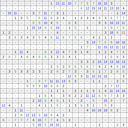
-
-
-
-
-
-
-
-
1
13
11
10
7
7
5
7
16
10
3
-
-
-
-
-
-
-
-
-
-
-
-
-
-
-
6
12
15
14
11
13
10
4
-
10
11
-
-
3
7
11
7
3
1
-
-
-
-
7
-
-
-
1
14
-
-
1
3
5
-
5
11
6
3
4
-
1
2
3
4
9
3
6
7
7
-
-
-
-
-
5
5
10
4
5
-
6
3
-
-
-
3
3
16
12
11
-
-
-
-
1
15
14
5
6
10
-
1
5
-
1
-
-
6
9
7
5
1
2
-
-
-
-
-
-
-
4
-
-
-
-
-
-
-
3
18
8
21
-
3
6
3
4
3
5
4
8
11
6
7
5
6
-
4
2
1
1
-
-
-
-
-
-
-
-
-
-
-
-
-
-
-
-
3
14
7
5
8
16
16
-
-
-
-
-
-
-
-
-
-
-
-
-
1
7
-
11
15
12
11
12
-
-
1
11
4
-
-
6
2
12
4
7
3
1
4
-
1
2
4
7
6
2
6
7
4
6
4
5
5
3
3
5
4
1
-
-
-
-
1
6
8
3
-
-
-
-
-
-
-
-
-
-
-
-
-
3
3
2
10
14
13
16
13
-
-
-
-
-
-
-
-
2
5
3
8
6
5
6
7
4
2
4
9
10
-
3
5
3
3
2
3
-
2
6
2
7
3
-
3
5
1
7
2
8
5
-
-
-
-
-
-
-
-
-
-
-
12
9
3
11
10
15
10
-
-
3
-
-
-
-
1
-
9
7
11
11
13
9
3
-
-
1
1
-
-
2
6
-
-
-
-
5
9
9
10
6
6
2
-
-
-
-
-
-
2
7
17
-
-
-
-
-
-
-
-
-
1
1
1
-
2
1
1
3
1
4
11
14
16
-
-
-
-
-
-
1
6
4
-
3
3
2
2
11
12
6
6
7
3
3
-
-
-
-
-
2
10
6
4
5
1
1
-
2
-
5
-
15
9
-
7
12
4
-
1
-
-
4
1
1
5
-
1
3
6
3
1
-
9
3
-
-
-
-
1
11
-
-
-
-
-
-
-
1
-
-
4
10
16
18
8
2
-
-
-
2
8
12
13
9
10
9
4
2
-
-
-
-
-
-
-
-
-
-
6
-
7
7
7
4
10
7
7
4
5
2
-
-
-
-
-
-
-
-
-
-
-
1
-
-
5
15
5
15
15
-
-
1
-
-
-
2
-
-
6
3