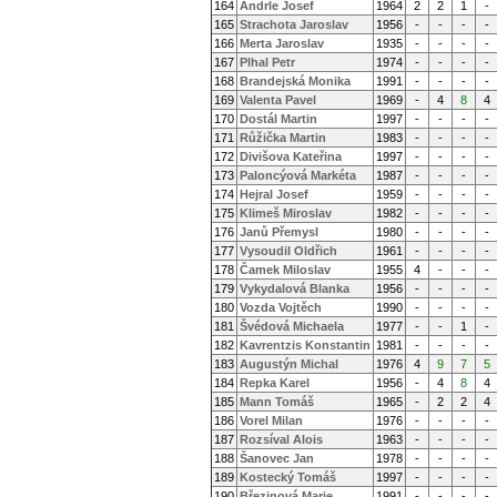
164
Andrle Josef
1964
2
2
1
-
165
Strachota Jaroslav
1956
-
-
-
-
166
Merta Jaroslav
1935
-
-
-
-
167
Plhal Petr
1974
-
-
-
-
168
Brandejská Monika
1991
-
-
-
-
169
Valenta Pavel
1969
-
4
8
4
170
Dostál Martin
1997
-
-
-
-
171
Růžička Martin
1983
-
-
-
-
172
Divišova Kateřina
1997
-
-
-
-
173
Paloncýová Markéta
1987
-
-
-
-
174
Hejral Josef
1959
-
-
-
-
175
Klimeš Miroslav
1982
-
-
-
-
176
Janů Přemysl
1980
-
-
-
-
177
Vysoudil Oldřich
1961
-
-
-
-
178
Čamek Miloslav
1955
4
-
-
-
179
Vykydalová Blanka
1956
-
-
-
-
180
Vozda Vojtěch
1990
-
-
-
-
181
Švédová Michaela
1977
-
-
1
-
182
Kavrentzis Konstantin
1981
-
-
-
-
183
Augustýn Michal
1976
4
9
7
5
184
Repka Karel
1956
-
4
8
4
185
Mann Tomáš
1965
-
2
2
4
186
Vorel Milan
1976
-
-
-
-
187
Rozsíval Alois
1963
-
-
-
-
188
Šanovec Jan
1978
-
-
-
-
189
Kostecký Tomáš
1997
-
-
-
-
190
Březinová Marie
1991
-
-
-
-