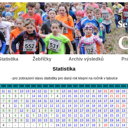
Statistika
Žebříčky
Archiv výsledků
Pra
Statistika
- pro zobrazení stavu statistiky pro daný rok klepni na ročník v tabulce
1995
1996
1997
1998
1999
2000
2001
2002
2003
2004
2005
2006
2007
2008
2009
2010
2011
2012
2013
2014
2015
11
11
9
13
13
14
12
11
9
9
12
16
10
17
13
2
10
21
20
19
15
9
5
3
8
7
14
16
13
7
4
13
15
16
13
12
16
19
19
21
22
23
7
6
10
7
11
10
14
11
12
14
12
10
12
13
14
13
14
17
14
12
16
4
1
11
9
10
10
13
12
12
13
11
14
10
17
16
18
16
18
18
21
20
8
9
7
12
9
12
1
9
8
13
12
14
13
17
15
19
14
17
18
15
13
1
1
6
6
11
5
13
13
7
11
10
15
12
11
15
17
11
18
15
15
17
-
8
3
8
11
10
10
13
11
13
10
8
18
13
16
15
5
18
19
14
21
4
-
-
-
-
-
7
7
-
14
13
16
12
14
17
18
2
20
15
12
14