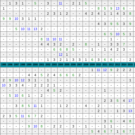
-
1
3
1
-
5
-
3
-
11
-
2
1
5
-
-
-
-
-
-
-
1
-
-
-
-
-
-
-
-
-
-
-
-
-
-
8
5
9
13
6
-
-
-
-
-
-
-
-
2
3
1
2
-
-
4
2
4
1
1
4
3
8
9
9
10
3
1
1
-
-
-
-
-
-
-
-
-
-
-
-
-
-
-
-
-
-
-
-
-
-
-
-
-
-
-
-
-
-
4
3
9
5
3
9
-
-
5
10
11
13
2
-
-
-
-
-
-
-
-
-
-
-
-
-
-
-
-
-
-
-
-
-
-
-
-
-
-
-
-
-
-
6
5
10
5
1
-
-
-
-
-
-
8
11
10
11
-
-
-
-
-
-
-
1
-
-
-
-
-
-
-
-
-
4
4
3
2
-
2
-
8
-
1
-
3
3
7
-
-
-
-
-
-
-
-
-
6
6
8
5
-
-
1
-
1
4
2
3
-
-
-
-
-
-
-
-
-
-
12
1
-
-
-
-
-
-
-
-
-
-
-
-
-
-
-
-
-
1
3
2
1
3
3
1
6
3
6
6
-
-
2
1995
1996
1997
1998
1999
2000
2001
2002
2003
2004
2005
2006
2007
2008
2009
2010
2011
2012
2013
2014
2015
-
-
-
-
-
-
-
-
-
-
-
-
-
-
1
11
12
9
2
2
2
-
-
-
-
4
4
5
2
4
6
6
6
2
-
-
-
-
-
-
-
-
2
9
10
12
3
1
-
1
-
-
-
-
-
-
-
-
-
-
-
-
1
10
3
3
4
-
2
2
2
1
-
-
-
-
-
-
-
-
-
-
-
-
-
-
-
-
-
-
-
4
5
2
-
-
-
-
-
-
1
-
-
-
-
-
5
10
6
1
-
2
-
-
-
-
-
-
-
-
-
-
-
-
-
-
-
-
-
-
-
-
-
-
-
-
-
-
-
-
-
-
2
3
5
4
17
-
-
3
8
5
11
1
-
-
1
2
-
-
4
-
2
-
-
-
-
-
-
-
-
-
-
-
-
-
-
-
-
-
-
-
-
2
1
-
1
3
13
2
3
5
11
6
7
2
-
-
1
-
-
-
-
-
-
-
-
-
-
-
-
-
-
-
-
-
-
-
-
-
-
-
-
-
-
-
3
6
-
4
8
-
-
-
-
9
10
8
-
2
2
-
3
-
1
-
-
1
1
-
-
-
-
-
-
-
-
-
-
-
-
-
-
-
-
-
5
4
6
7
1
6
7