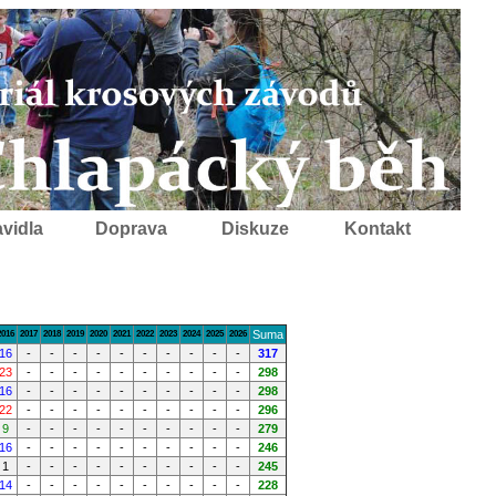
vidla
Doprava
Diskuze
Kontakt
Suma
2016
2017
2018
2019
2020
2021
2022
2023
2024
2025
2026
16
-
-
-
-
-
-
-
-
-
-
317
23
-
-
-
-
-
-
-
-
-
-
298
16
-
-
-
-
-
-
-
-
-
-
298
22
-
-
-
-
-
-
-
-
-
-
296
9
-
-
-
-
-
-
-
-
-
-
279
16
-
-
-
-
-
-
-
-
-
-
246
1
-
-
-
-
-
-
-
-
-
-
245
14
-
-
-
-
-
-
-
-
-
-
228