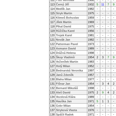
112
Fistr Miroslav
1968
-
-
-
-
113
Černý Jiří
1932
5
11
7
9
114
Medlík Jan
1982
-
-
-
-
115
Stryk Martin
1975
-
-
-
-
116
Klimeš Bohuslav
1959
-
-
-
-
117
Jílek Martin
1969
-
-
-
-
118
Plhal David
1975
-
-
-
-
119
Růžička Karel
1956
-
-
-
-
120
Trojek Karel
1981
-
-
-
-
121
Novák Jan
1982
-
-
-
-
122
Patterman Pavel
1973
-
-
-
-
123
Axmann David
1989
-
-
-
-
124
Drážná Helena
1998
-
-
-
-
125
Škop Vladimír
1954
2
3
7
9
126
Voženílek Martin
1983
-
-
-
-
127
Holý Milan
1952
-
-
-
-
128
Bednarská Veronika
1997
-
-
-
-
129
Janů Zdeněk
1957
-
-
-
-
130
Blaha Milan
1977
-
-
-
-
131
Fišnar Jan
1954
-
3
4
2
132
Bernard Mikuláš
1998
-
-
-
-
133
Aleš David
1975
2
9
4
2
134
Vozdová Klára
1989
-
-
-
-
135
Hauška Jan
1971
5
1
1
-
136
Gebr Milan
1954
-
-
-
-
137
Stryková Vlasta
1976
-
-
-
-
138
Spáčil Radek
1971
-
-
-
-