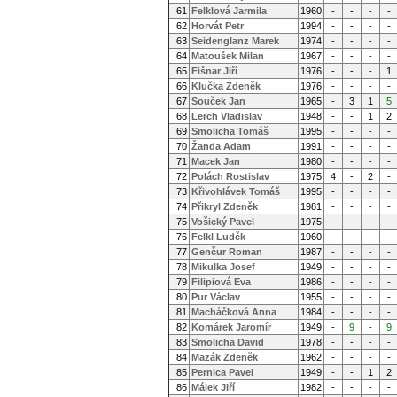
61
Felklová Jarmila
1960
-
-
-
-
62
Horvát Petr
1994
-
-
-
-
63
Seidenglanz Marek
1974
-
-
-
-
64
Matoušek Milan
1967
-
-
-
-
65
Fišnar Jiří
1976
-
-
-
1
66
Klučka Zdeněk
1976
-
-
-
-
67
Souček Jan
1965
-
3
1
5
68
Lerch Vladislav
1948
-
-
1
2
69
Smolicha Tomáš
1995
-
-
-
-
70
Žanda Adam
1991
-
-
-
-
71
Macek Jan
1980
-
-
-
-
72
Polách Rostislav
1975
4
-
2
-
73
Křivohlávek Tomáš
1995
-
-
-
-
74
Přikryl Zdeněk
1981
-
-
-
-
75
Vošický Pavel
1975
-
-
-
-
76
Felkl Luděk
1960
-
-
-
-
77
Genčur Roman
1987
-
-
-
-
78
Mikulka Josef
1949
-
-
-
-
79
Filipiová Eva
1986
-
-
-
-
80
Pur Václav
1955
-
-
-
-
81
Macháčková Anna
1984
-
-
-
-
82
Komárek Jaromír
1949
-
9
-
9
83
Smolicha David
1978
-
-
-
-
84
Mazák Zdeněk
1962
-
-
-
-
85
Pernica Pavel
1949
-
-
1
2
86
Málek Jiří
1982
-
-
-
-