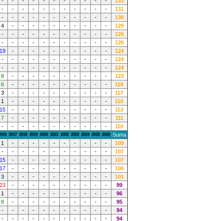
-
-
-
-
-
-
-
-
-
-
-
133
-
-
-
-
-
-
-
-
-
-
-
131
-
-
-
-
-
-
-
-
-
-
-
130
4
-
-
-
-
-
-
-
-
-
-
129
-
-
-
-
-
-
-
-
-
-
-
126
-
-
-
-
-
-
-
-
-
-
-
126
19
-
-
-
-
-
-
-
-
-
-
124
-
-
-
-
-
-
-
-
-
-
-
124
-
-
-
-
-
-
-
-
-
-
-
124
8
-
-
-
-
-
-
-
-
-
-
123
6
-
-
-
-
-
-
-
-
-
-
118
3
-
-
-
-
-
-
-
-
-
-
117
1
-
-
-
-
-
-
-
-
-
-
116
15
-
-
-
-
-
-
-
-
-
-
113
7
-
-
-
-
-
-
-
-
-
-
111
-
-
-
-
-
-
-
-
-
-
-
110
Suma
2016
2017
2018
2019
2020
2021
2022
2023
2024
2025
2026
1
-
-
-
-
-
-
-
-
-
-
109
-
-
-
-
-
-
-
-
-
-
-
107
15
-
-
-
-
-
-
-
-
-
-
107
17
-
-
-
-
-
-
-
-
-
-
106
3
-
-
-
-
-
-
-
-
-
-
101
23
-
-
-
-
-
-
-
-
-
-
99
1
-
-
-
-
-
-
-
-
-
-
96
8
-
-
-
-
-
-
-
-
-
-
95
-
-
-
-
-
-
-
-
-
-
-
94
-
-
-
-
-
-
-
-
-
-
-
94