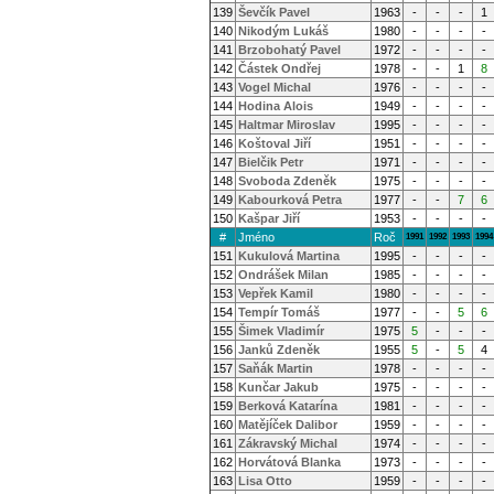
139
Ševčík Pavel
1963
-
-
-
1
140
Nikodým Lukáš
1980
-
-
-
-
141
Brzobohatý Pavel
1972
-
-
-
-
142
Částek Ondřej
1978
-
-
1
8
143
Vogel Michal
1976
-
-
-
-
144
Hodina Alois
1949
-
-
-
-
145
Haltmar Miroslav
1995
-
-
-
-
146
Koštoval Jiří
1951
-
-
-
-
147
Bielčik Petr
1971
-
-
-
-
148
Svoboda Zdeněk
1975
-
-
-
-
149
Kabourková Petra
1977
-
-
7
6
150
Kašpar Jiří
1953
-
-
-
-
#
Jméno
Roč
1991
1992
1993
1994
151
Kukulová Martina
1995
-
-
-
-
152
Ondrášek Milan
1985
-
-
-
-
153
Vepřek Kamil
1980
-
-
-
-
154
Tempír Tomáš
1977
-
-
5
6
155
Šimek Vladimír
1975
5
-
-
-
156
Janků Zdeněk
1955
5
-
5
4
157
Saňák Martin
1978
-
-
-
-
158
Kunčar Jakub
1975
-
-
-
-
159
Berková Katarína
1981
-
-
-
-
160
Matějíček Dalibor
1959
-
-
-
-
161
Zákravský Michal
1974
-
-
-
-
162
Horvátová Blanka
1973
-
-
-
-
163
Lisa Otto
1959
-
-
-
-