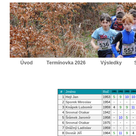
Úvod
Termínovka 2026
Výsledky
#
Jméno
Roč
1991
1992
1993
1994
1
Hejl Jan
1953
5
9
10
10
2
Sporek Miroslav
1954
-
-
-
-
3
Knápek Lubomír
1959
4
9
9
11
4
Srovnal Otakar
1942
-
-
-
-
5
Šrámek Jaromír
1958
-
10
5
-
6
Srovnal Otakar
1975
-
-
-
-
7
Drážný Ladislav
1959
-
-
-
-
8
Dostál Jiří
1964
5
11
9
4