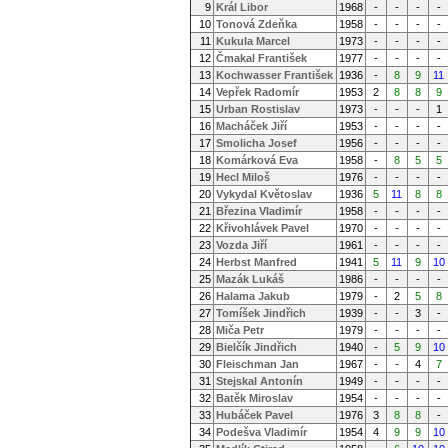
9
Král Libor
1968
-
-
-
-
10
Tonová Zdeňka
1958
-
-
-
-
11
Kukula Marcel
1973
-
-
-
-
12
Čmakal František
1977
-
-
-
-
13
Kochwasser František
1936
-
8
9
11
14
Vepřek Radomír
1953
2
8
8
9
15
Urban Rostislav
1973
-
-
-
1
16
Macháček Jiří
1953
-
-
-
-
17
Smolicha Josef
1956
-
-
-
-
18
Komárková Eva
1958
-
8
5
5
19
Hecl Miloš
1976
-
-
-
-
20
Vykydal Květoslav
1936
5
11
8
8
21
Březina Vladimír
1958
-
-
-
-
22
Křivohlávek Pavel
1970
-
-
-
-
23
Vozda Jiří
1961
-
-
-
-
24
Herbst Manfred
1941
5
11
9
10
25
Mazák Lukáš
1986
-
-
-
-
26
Halama Jakub
1979
-
2
5
8
27
Tomíšek Jindřich
1939
-
-
3
-
28
Miča Petr
1979
-
-
-
-
29
Bielčík Jindřich
1940
-
5
9
10
30
Fleischman Jan
1967
-
-
4
7
31
Stejskal Antonín
1949
-
-
-
-
32
Batěk Miroslav
1954
-
-
-
-
33
Hubáček Pavel
1976
3
8
8
-
34
Podešva Vladimír
1954
4
9
9
10