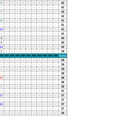
9
-
-
-
-
-
-
-
-
-
-
42
-
-
-
-
-
-
-
-
-
-
-
42
7
-
-
-
-
-
-
-
-
-
-
42
-
-
-
-
-
-
-
-
-
-
-
42
8
-
-
-
-
-
-
-
-
-
-
41
-
-
-
-
-
-
-
-
-
-
-
41
14
-
-
-
-
-
-
-
-
-
-
41
-
-
-
-
-
-
-
-
-
-
-
41
3
-
-
-
-
-
-
-
-
-
-
40
4
-
-
-
-
-
-
-
-
-
-
40
14
-
-
-
-
-
-
-
-
-
-
40
2
-
-
-
-
-
-
-
-
-
-
39
Suma
2016
2017
2018
2019
2020
2021
2022
2023
2024
2025
2026
-
-
-
-
-
-
-
-
-
-
-
39
-
-
-
-
-
-
-
-
-
-
-
39
-
-
-
-
-
-
-
-
-
-
-
39
-
-
-
-
-
-
-
-
-
-
-
38
21
-
-
-
-
-
-
-
-
-
-
38
-
-
-
-
-
-
-
-
-
-
-
38
7
-
-
-
-
-
-
-
-
-
-
38
-
-
-
-
-
-
-
-
-
-
-
37
17
-
-
-
-
-
-
-
-
-
-
37
-
-
-
-
-
-
-
-
-
-
-
37
16
-
-
-
-
-
-
-
-
-
-
37
-
-
-
-
-
-
-
-
-
-
-
37
-
-
-
-
-
-
-
-
-
-
-
36