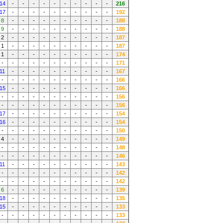
14
-
-
-
-
-
-
-
-
-
-
216
17
-
-
-
-
-
-
-
-
-
-
192
8
-
-
-
-
-
-
-
-
-
-
188
9
-
-
-
-
-
-
-
-
-
-
188
2
-
-
-
-
-
-
-
-
-
-
187
1
-
-
-
-
-
-
-
-
-
-
187
1
-
-
-
-
-
-
-
-
-
-
174
-
-
-
-
-
-
-
-
-
-
-
171
11
-
-
-
-
-
-
-
-
-
-
167
-
-
-
-
-
-
-
-
-
-
-
166
15
-
-
-
-
-
-
-
-
-
-
166
-
-
-
-
-
-
-
-
-
-
-
156
-
-
-
-
-
-
-
-
-
-
-
156
17
-
-
-
-
-
-
-
-
-
-
154
16
-
-
-
-
-
-
-
-
-
-
154
-
-
-
-
-
-
-
-
-
-
-
150
4
-
-
-
-
-
-
-
-
-
-
149
-
-
-
-
-
-
-
-
-
-
-
148
-
-
-
-
-
-
-
-
-
-
-
146
11
-
-
-
-
-
-
-
-
-
-
143
-
-
-
-
-
-
-
-
-
-
-
142
-
-
-
-
-
-
-
-
-
-
-
142
6
-
-
-
-
-
-
-
-
-
-
139
18
-
-
-
-
-
-
-
-
-
-
135
15
-
-
-
-
-
-
-
-
-
-
133
-
-
-
-
-
-
-
-
-
-
-
133