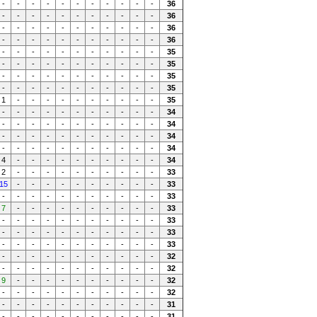
-
-
-
-
-
-
-
-
-
-
-
36
-
-
-
-
-
-
-
-
-
-
-
36
-
-
-
-
-
-
-
-
-
-
-
36
-
-
-
-
-
-
-
-
-
-
-
36
-
-
-
-
-
-
-
-
-
-
-
35
-
-
-
-
-
-
-
-
-
-
-
35
-
-
-
-
-
-
-
-
-
-
-
35
-
-
-
-
-
-
-
-
-
-
-
35
1
-
-
-
-
-
-
-
-
-
-
35
-
-
-
-
-
-
-
-
-
-
-
34
-
-
-
-
-
-
-
-
-
-
-
34
-
-
-
-
-
-
-
-
-
-
-
34
-
-
-
-
-
-
-
-
-
-
-
34
4
-
-
-
-
-
-
-
-
-
-
34
2
-
-
-
-
-
-
-
-
-
-
33
15
-
-
-
-
-
-
-
-
-
-
33
-
-
-
-
-
-
-
-
-
-
-
33
7
-
-
-
-
-
-
-
-
-
-
33
-
-
-
-
-
-
-
-
-
-
-
33
-
-
-
-
-
-
-
-
-
-
-
33
-
-
-
-
-
-
-
-
-
-
-
33
-
-
-
-
-
-
-
-
-
-
-
32
-
-
-
-
-
-
-
-
-
-
-
32
9
-
-
-
-
-
-
-
-
-
-
32
-
-
-
-
-
-
-
-
-
-
-
32
-
-
-
-
-
-
-
-
-
-
-
31
-
-
-
-
-
-
-
-
-
-
-
31