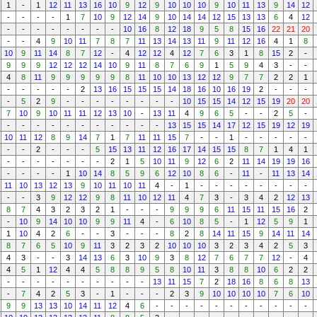
1
-
1
12
11
13
16
10
9
12
9
10
10
10
9
10
11
13
9
14
12
-
-
-
-
1
7
10
9
12
14
9
10
14
14
12
15
13
13
6
4
12
-
-
-
-
-
-
-
-
10
16
8
12
18
9
5
8
15
16
22
21
20
-
-
4
9
10
11
7
8
7
11
13
14
13
11
9
11
12
16
4
1
8
10
9
11
14
8
7
12
-
4
12
12
4
12
7
6
3
1
8
15
2
-
9
9
9
12
12
12
14
10
9
11
8
7
6
9
1
5
9
4
3
-
-
4
8
11
9
9
9
9
9
8
11
10
10
13
12
12
9
7
7
2
2
1
-
-
-
-
-
2
13
16
15
15
15
14
18
16
10
16
19
2
-
-
-
-
5
2
9
-
-
-
-
-
-
-
-
10
15
15
14
12
15
19
20
20
7
10
9
10
11
11
12
13
10
-
13
11
4
9
6
5
-
-
2
5
-
-
-
-
-
-
-
-
-
-
-
-
13
15
15
14
17
12
15
19
12
19
10
11
12
8
9
14
7
1
7
11
11
15
7
-
-
1
-
-
-
-
-
-
-
2
-
-
-
5
15
13
11
12
16
17
14
15
15
8
7
1
4
1
-
-
-
-
-
-
-
2
1
5
10
11
9
12
6
2
11
14
19
19
16
-
-
-
-
1
10
14
8
5
9
6
12
10
8
6
-
11
-
11
13
14
11
10
13
12
13
9
10
11
10
11
4
-
1
-
-
-
-
-
-
-
-
-
-
3
9
12
12
9
8
11
10
12
11
4
7
3
-
3
4
2
12
13
8
7
4
3
2
3
2
1
-
-
-
9
9
9
6
11
15
11
15
16
2
-
10
9
14
10
10
9
9
11
4
-
6
10
8
5
-
1
12
5
9
1
1
10
4
2
6
-
-
3
-
-
-
8
2
8
14
11
15
9
14
11
14
8
7
6
5
10
9
11
3
2
3
2
10
10
10
3
2
3
4
2
5
3
4
3
-
-
3
14
13
6
3
10
9
3
8
12
7
6
7
7
12
-
4
4
5
1
12
4
4
5
8
8
9
5
8
10
11
3
8
8
10
6
2
2
-
-
-
-
-
-
-
-
-
-
13
11
15
7
2
18
16
8
6
8
13
-
7
4
2
5
3
-
1
-
-
-
2
3
9
10
10
10
10
7
6
10
9
9
13
13
10
14
11
12
4
6
-
-
-
-
-
-
-
-
-
-
-