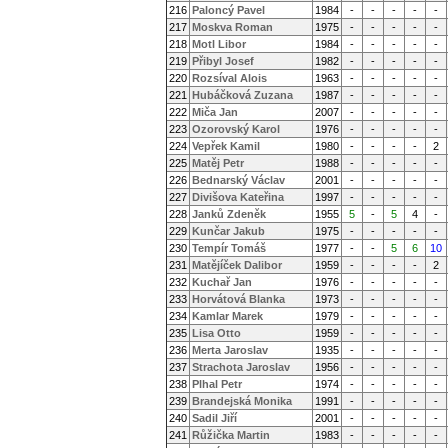
216
Paloncý Pavel
1984
-
-
-
-
-
217
Moskva Roman
1975
-
-
-
-
-
218
Motl Libor
1984
-
-
-
-
-
219
Přibyl Josef
1982
-
-
-
-
-
220
Rozsíval Alois
1963
-
-
-
-
-
221
Hubáčková Zuzana
1987
-
-
-
-
-
222
Miča Jan
2007
-
-
-
-
-
223
Ozorovský Karol
1976
-
-
-
-
-
224
Vepřek Kamil
1980
-
-
-
-
2
225
Matěj Petr
1988
-
-
-
-
-
226
Bednarský Václav
2001
-
-
-
-
-
227
Divišova Kateřina
1997
-
-
-
-
-
228
Janků Zdeněk
1955
5
-
5
4
-
229
Kunčar Jakub
1975
-
-
-
-
-
230
Tempír Tomáš
1977
-
-
5
6
10
231
Matějíček Dalibor
1959
-
-
-
-
2
232
Kuchař Jan
1976
-
-
-
-
-
233
Horvátová Blanka
1973
-
-
-
-
-
234
Kamlar Marek
1979
-
-
-
-
-
235
Lisa Otto
1959
-
-
-
-
-
236
Merta Jaroslav
1935
-
-
-
-
-
237
Strachota Jaroslav
1956
-
-
-
-
-
238
Plhal Petr
1974
-
-
-
-
-
239
Brandejská Monika
1991
-
-
-
-
-
240
Sadil Jiří
2001
-
-
-
-
-
241
Růžička Martin
1983
-
-
-
-
-