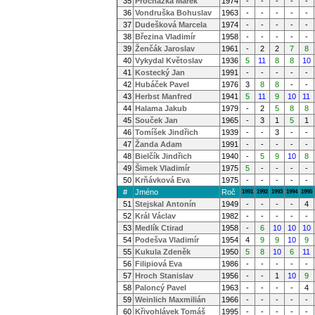
35
Procházka Marek
1974
-
-
-
-
-
36
Vondruška Bohuslav
1963
-
-
-
-
-
37
Dudešková Marcela
1974
-
-
-
-
-
38
Březina Vladimír
1958
-
-
-
-
-
39
Ženčák Jaroslav
1961
-
2
2
7
8
40
Vykydal Květoslav
1936
5
11
8
8
10
41
Kostecký Jan
1991
-
-
-
-
-
42
Hubáček Pavel
1976
3
8
8
-
-
43
Herbst Manfred
1941
5
11
9
10
11
44
Halama Jakub
1979
-
2
5
8
8
45
Souček Jan
1965
-
3
1
5
1
46
Tomíšek Jindřich
1939
-
-
3
-
-
47
Žanda Adam
1991
-
-
-
-
-
48
Bielčík Jindřich
1940
-
5
9
10
8
49
Šimek Vladimír
1975
5
-
-
-
-
50
Krňávková Eva
1975
-
-
-
-
-
#
Jméno
Roč
1991
1992
1993
1994
1995
51
Stejskal Antonín
1949
-
-
-
-
4
52
Král Václav
1982
-
-
-
-
-
53
Medlík Ctirad
1958
-
6
10
10
10
54
Podešva Vladimír
1954
4
9
9
10
9
55
Kukula Zdeněk
1950
5
8
10
6
11
56
Filipiová Eva
1986
-
-
-
-
-
57
Hroch Stanislav
1956
-
-
1
10
9
58
Paloncý Pavel
1963
-
-
-
-
4
59
Weinlich Maxmilián
1966
-
-
-
-
-
60
Křivohlávek Tomáš
1995
-
-
-
-
-