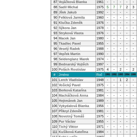
87
Vojáčková Blanka
1961
-
-
-
-
-
88
Sadil Michal
1975
5
7
7
2
3
89
Jílek Jakub
1992
-
-
-
-
-
90
Felklová Jarmila
1960
-
-
-
-
-
91
Klučka Zdeněk
1976
-
-
-
-
-
92
Sýkora Jan
1978
-
-
-
-
-
93
Stryková Vlasta
1976
-
-
-
-
-
94
Macek Jan
1980
-
-
-
-
-
95
Tkadlec Pavel
1955
-
-
-
-
-
96
Veselý Radek
1988
-
-
-
-
-
97
Vepřek Martin
1990
-
-
-
-
-
98
Seidenglanz Marek
1974
-
-
-
-
-
99
Bednarský Vojtěch
1997
-
-
-
-
-
100
Polách Rostislav
1975
4
-
2
-
2
#
Jméno
Roč
1991
1992
1993
1994
1995
101
Lerch Vladislav
1948
-
-
1
2
-
102
Vošický Pavel
1975
-
-
-
-
-
103
Berková Katarína
1981
-
-
-
-
-
104
Macháčková Anna
1984
-
-
-
-
-
105
Hejtmánek Jan
1989
-
-
-
-
-
106
Vykydalová Blanka
1956
-
-
-
-
-
107
Přikryl Zdeněk
1981
-
-
-
-
-
108
Novotný Tomáš
1975
-
-
-
-
-
109
Pur Václav
1955
-
-
-
-
-
110
Tichý Viktor
1971
-
-
-
-
-
111
Kušíková Kateřina
1984
-
-
-
-
-