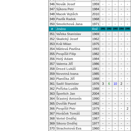
346
Novák Josef
1959
-
-
-
-
-
347
Sýkora Petr
1984
-
-
-
-
-
348
Macek Vojtěch
2010
-
-
-
-
-
349
Pavlík Radek
1968
-
-
-
-
-
350
Smolichová Jana
1971
-
-
-
-
-
#
Jméno
Roč
1991
1992
1993
1994
1995
351
Vařeka Stanislav
1969
-
-
-
-
-
352
Skalický Josef
1962
-
-
-
-
-
353
Král Milan
1975
-
-
-
-
-
354
Mátlová Pavlína
1993
-
-
-
-
-
355
Pospíšil Filip
1982
-
-
-
-
-
356
Holý Adam
1984
-
-
-
-
-
357
Valenta Jiří
1986
-
-
-
-
-
358
Drozd Lukáš
1981
-
-
-
-
-
359
Novotná Ivana
1985
-
-
-
-
-
360
Planička Jiří
1988
-
-
-
-
-
361
Sadil Stanislav
1976
3
6
10
2
-
362
Pořízka Luděk
1988
-
-
-
-
-
363
Šperlich Jan
2004
-
-
-
-
-
364
Šťastný Antonín
1990
-
-
-
-
-
365
Dvořák Pavel
1982
-
-
-
-
-
366
Pospíšil Petr
1979
-
-
-
-
2
367
Horáček Tomáš
1983
-
-
-
-
-
368
Vortel Ondřej
1987
-
-
-
-
-
369
Sikora Ondřej
1977
-
-
-
-
-
370
Strachotová Eva
1960
-
-
-
-
-