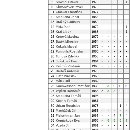
9
Srovnal Otakar
1975
-
-
-
-
1
10
Křivohlávek Pavel
1970
-
-
-
-
-
11
Čmakal František
1977
-
-
-
-
-
12
Smolicha Josef
1956
-
-
-
-
-
13
Drážný Ladislav
1959
-
-
-
-
-
14
Miča Petr
1979
-
-
-
-
1
15
Král Libor
1968
-
-
-
-
1
16
Krčová Martina
1972
-
-
-
-
-
17
Batěk Miroslav
1954
-
-
-
-
-
18
Kukula Marcel
1973
-
-
-
-
-
19
Pumprla Rostislav
1985
-
-
-
-
-
20
Tonová Zdeňka
1958
-
-
-
-
-
21
Jirásková Eva
1964
-
-
-
-
-
22
Květoň Vladimír
1968
-
-
-
-
-
23
Bartoš Antonín
1973
-
-
-
-
-
24
Fistr Miroslav
1968
-
-
-
-
-
25
Málek Jiří
1982
-
-
-
-
-
26
Kochwasser František
1936
-
8
9
11
10
27
Vepřek Radomír
1953
2
8
8
9
9
28
Smolicha Tomáš
1995
-
-
-
-
-
29
Kechrt Tomáš
1981
-
-
-
-
-
30
Urban Rostislav
1973
-
-
-
1
4
31
Macháček Jiří
1953
-
-
-
-
-
32
Fleischman Jan
1967
-
-
4
7
4
33
Komárková Eva
1958
-
8
5
5
7
34
Vozda Jiří
1961
-
-
-
-
-