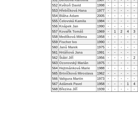
551
Bendová Karolína
1987
-
-
-
-
-
552
Květoň David
1998
-
-
-
-
-
553
Hřebíčková Hana
1977
-
-
-
-
-
554
Bláha Adam
2005
-
-
-
-
-
555
Čelovská Kamila
1984
-
-
-
-
-
556
Knápek Jan
1990
-
-
-
-
-
557
Kovařík Tomáš
1969
-
1
2
4
3
558
Medlíková Milena
1958
-
-
-
-
-
559
Fischer Ivo
1990
-
-
-
-
-
560
Janů Marek
1975
-
-
-
-
-
561
Hrtáňová Jana
1991
-
-
-
-
-
562
Štábl Jiří
1956
-
-
-
-
2
563
Ozorovský Marián
1975
-
-
-
-
-
564
Hejtmánková Marie
1988
-
-
-
-
-
565
Brtníčková Miroslava
1962
-
-
-
-
-
566
Valigura Martin
1973
-
-
-
-
-
567
Adámek Pavel
1958
-
-
-
1
4
568
Březina Jiří
1939
-
-
-
-
-