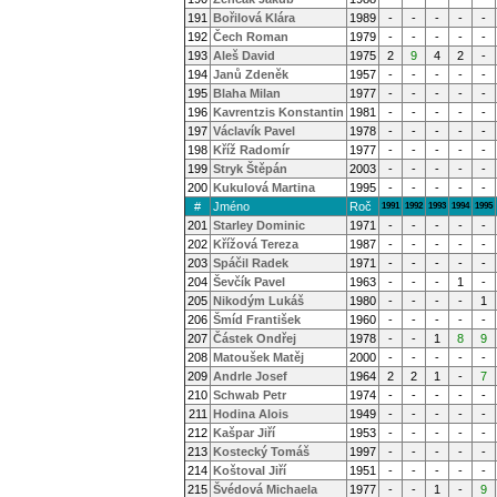
191
Bořilová Klára
1989
-
-
-
-
-
192
Čech Roman
1979
-
-
-
-
-
193
Aleš David
1975
2
9
4
2
-
194
Janů Zdeněk
1957
-
-
-
-
-
195
Blaha Milan
1977
-
-
-
-
-
196
Kavrentzis Konstantin
1981
-
-
-
-
-
197
Václavík Pavel
1978
-
-
-
-
-
198
Kříž Radomír
1977
-
-
-
-
-
199
Stryk Štěpán
2003
-
-
-
-
-
200
Kukulová Martina
1995
-
-
-
-
-
#
Jméno
Roč
1991
1992
1993
1994
1995
201
Starley Dominic
1971
-
-
-
-
-
202
Křížová Tereza
1987
-
-
-
-
-
203
Spáčil Radek
1971
-
-
-
-
-
204
Ševčík Pavel
1963
-
-
-
1
-
205
Nikodým Lukáš
1980
-
-
-
-
1
206
Šmíd František
1960
-
-
-
-
-
207
Částek Ondřej
1978
-
-
1
8
9
208
Matoušek Matěj
2000
-
-
-
-
-
209
Andrle Josef
1964
2
2
1
-
7
210
Schwab Petr
1974
-
-
-
-
-
211
Hodina Alois
1949
-
-
-
-
-
212
Kašpar Jiří
1953
-
-
-
-
-
213
Kostecký Tomáš
1997
-
-
-
-
-
214
Koštoval Jiří
1951
-
-
-
-
-
215
Švédová Michaela
1977
-
-
1
-
9