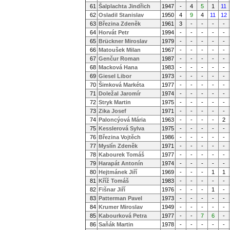
61
Šalplachta Jindřich
1947
-
4
5
1
11
62
Osladil Stanislav
1950
4
9
4
11
12
63
Březina Zdeněk
1961
3
-
-
-
-
64
Horvát Petr
1994
-
-
-
-
-
65
Brückner Miroslav
1979
-
-
-
-
-
66
Matoušek Milan
1967
-
-
-
-
-
67
Genčur Roman
1987
-
-
-
-
-
68
Macková Hana
1983
-
-
-
-
-
69
Giesel Libor
1973
-
-
-
-
-
70
Šimková Markéta
1977
-
-
-
-
-
71
Doležal Jaromír
1974
-
-
-
-
-
72
Stryk Martin
1975
-
-
-
-
-
73
Zika Josef
1971
-
-
-
-
-
74
Paloncýová Mária
1963
-
-
-
-
2
75
Kesslerová Sylva
1975
-
-
-
-
-
76
Březina Vojtěch
1986
-
-
-
-
-
77
Myslín Zdeněk
1971
-
-
-
-
-
78
Kabourek Tomáš
1977
-
-
-
-
-
79
Harapát Antonín
1974
-
-
-
-
-
80
Hejtmánek Jiří
1969
-
-
-
1
1
81
Kříž Tomáš
1983
-
-
-
-
-
82
Fišnar Jiří
1976
-
-
-
1
-
83
Patterman Pavel
1973
-
-
-
-
-
84
Krumer Miroslav
1949
-
-
-
-
-
85
Kabourková Petra
1977
-
-
7
6
-
86
Saňák Martin
1978
-
-
-
-
-