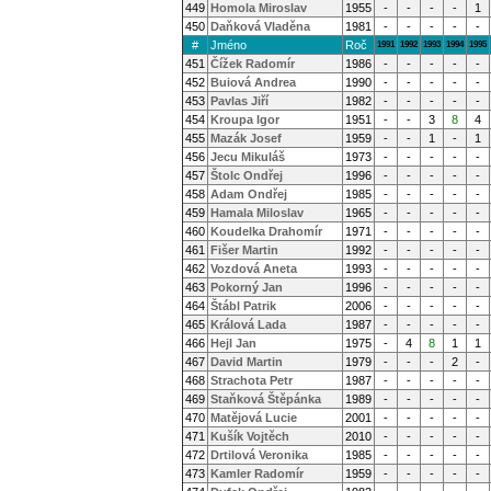
449
Homola Miroslav
1955
-
-
-
-
1
450
Daňková Vladěna
1981
-
-
-
-
-
#
Jméno
Roč
1991
1992
1993
1994
1995
451
Čížek Radomír
1986
-
-
-
-
-
452
Buiová Andrea
1990
-
-
-
-
-
453
Pavlas Jiří
1982
-
-
-
-
-
454
Kroupa Igor
1951
-
-
3
8
4
455
Mazák Josef
1959
-
-
1
-
1
456
Jecu Mikuláš
1973
-
-
-
-
-
457
Štolc Ondřej
1996
-
-
-
-
-
458
Adam Ondřej
1985
-
-
-
-
-
459
Hamala Miloslav
1965
-
-
-
-
-
460
Koudelka Drahomír
1971
-
-
-
-
-
461
Fišer Martin
1992
-
-
-
-
-
462
Vozdová Aneta
1993
-
-
-
-
-
463
Pokorný Jan
1996
-
-
-
-
-
464
Štábl Patrik
2006
-
-
-
-
-
465
Králová Lada
1987
-
-
-
-
-
466
Hejl Jan
1975
-
4
8
1
1
467
David Martin
1979
-
-
-
2
-
468
Strachota Petr
1987
-
-
-
-
-
469
Staňková Štěpánka
1989
-
-
-
-
-
470
Matějová Lucie
2001
-
-
-
-
-
471
Kušík Vojtěch
2010
-
-
-
-
-
472
Drtilová Veronika
1985
-
-
-
-
-
473
Kamler Radomír
1959
-
-
-
-
-