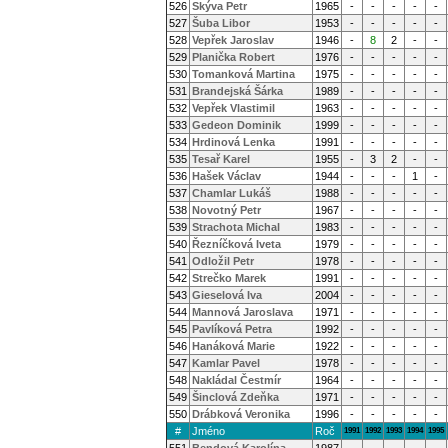
526
Skýva Petr
1965
-
-
-
-
-
527
Šuba Libor
1953
-
-
-
-
-
528
Vepřek Jaroslav
1946
-
8
2
-
-
529
Planička Robert
1976
-
-
-
-
-
530
Tomanková Martina
1975
-
-
-
-
-
531
Brandejská Šárka
1989
-
-
-
-
-
532
Vepřek Vlastimil
1963
-
-
-
-
-
533
Gedeon Dominik
1999
-
-
-
-
-
534
Hrdinová Lenka
1991
-
-
-
-
-
535
Tesař Karel
1955
-
3
2
-
-
536
Hašek Václav
1944
-
-
-
1
-
537
Chamlar Lukáš
1988
-
-
-
-
-
538
Novotný Petr
1967
-
-
-
-
-
539
Strachota Michal
1983
-
-
-
-
-
540
Řezníčková Iveta
1979
-
-
-
-
-
541
Odložil Petr
1978
-
-
-
-
-
542
Strečko Marek
1991
-
-
-
-
-
543
Gieselová Iva
2004
-
-
-
-
-
544
Mannová Jaroslava
1971
-
-
-
-
-
545
Pavlíková Petra
1992
-
-
-
-
-
546
Hanáková Marie
1922
-
-
-
-
-
547
Kamlar Pavel
1978
-
-
-
-
-
548
Nakládal Čestmír
1964
-
-
-
-
-
549
Šinclová Zdeňka
1971
-
-
-
-
-
550
Drábková Veronika
1996
-
-
-
-
-
#
Jméno
Roč
1991
1992
1993
1994
1995