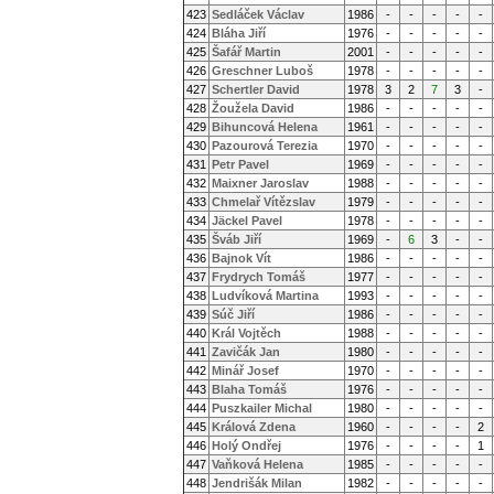
423
Sedláček Václav
1986
-
-
-
-
-
424
Bláha Jiří
1976
-
-
-
-
-
425
Šafář Martin
2001
-
-
-
-
-
426
Greschner Luboš
1978
-
-
-
-
-
427
Schertler David
1978
3
2
7
3
-
428
Žoužela David
1986
-
-
-
-
-
429
Bihuncová Helena
1961
-
-
-
-
-
430
Pazourová Terezia
1970
-
-
-
-
-
431
Petr Pavel
1969
-
-
-
-
-
432
Maixner Jaroslav
1988
-
-
-
-
-
433
Chmelař Vítězslav
1979
-
-
-
-
-
434
Jäckel Pavel
1978
-
-
-
-
-
435
Šváb Jiří
1969
-
6
3
-
-
436
Bajnok Vít
1986
-
-
-
-
-
437
Frydrych Tomáš
1977
-
-
-
-
-
438
Ludvíková Martina
1993
-
-
-
-
-
439
Súč Jiří
1986
-
-
-
-
-
440
Král Vojtěch
1988
-
-
-
-
-
441
Zavičák Jan
1980
-
-
-
-
-
442
Minář Josef
1970
-
-
-
-
-
443
Blaha Tomáš
1976
-
-
-
-
-
444
Puszkailer Michal
1980
-
-
-
-
-
445
Králová Zdena
1960
-
-
-
-
2
446
Holý Ondřej
1976
-
-
-
-
1
447
Vaňková Helena
1985
-
-
-
-
-
448
Jendrišák Milan
1982
-
-
-
-
-