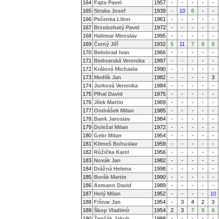
164
Fajta Pavel
1957
-
-
-
-
-
165
Straka Josef
1939
-
10
6
-
-
166
Pečenka Libor
1961
-
-
-
-
-
167
Brzobohatý Pavel
1972
-
-
-
-
-
168
Haltmar Miroslav
1995
-
-
-
-
-
169
Černý Jiří
1932
5
11
7
9
8
170
Belobrad Ivan
1966
-
-
-
-
-
171
Bednarská Veronika
1997
-
-
-
-
-
172
Králová Michaela
1990
-
-
-
-
-
173
Medlík Jan
1982
-
-
-
-
3
174
Jurková Veronika
1984
-
-
-
-
-
175
Plhal David
1975
-
-
-
-
-
176
Jílek Martin
1969
-
-
-
-
-
177
Ondrášek Milan
1985
-
-
-
-
-
178
Bank Jaroslav
1984
-
-
-
-
-
179
Doležal Milan
1972
-
-
-
-
-
180
Gebr Milan
1954
-
-
-
-
-
181
Klimeš Bohuslav
1959
-
-
-
-
-
182
Růžička Karel
1956
-
-
-
-
-
183
Novák Jan
1982
-
-
-
-
-
184
Drážná Helena
1998
-
-
-
-
-
185
Borák Martin
1990
-
-
-
-
-
186
Axmann David
1989
-
-
-
-
-
187
Holý Milan
1952
-
-
-
-
10
188
Fišnar Jan
1954
-
3
4
2
3
189
Škop Vladimír
1954
2
3
7
9
6
190
Ženčák Jakub
1988
-
-
-
-
-