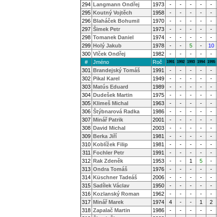
294
Langmann Ondřej
1973
-
-
-
-
-
295
Koutný Vojtěch
1958
-
-
-
-
-
296
Blaháček Bohumil
1970
-
-
-
-
-
297
Šimek Petr
1973
-
-
-
-
-
298
Tomanek Daniel
1974
-
-
-
-
-
299
Holý Jakub
1978
-
-
5
-
10
300
Vlček Ondřej
1982
-
-
-
-
-
#
Jméno
Roč
1991
1992
1993
1994
1995
301
Brandejský Tomáš
1991
-
-
-
-
-
302
Pikal Karel
1949
-
-
-
-
-
303
Matús Eduard
1989
-
-
-
-
-
304
Dudešek Martin
1975
-
-
-
-
-
305
Klimeš Michal
1963
-
-
-
-
-
306
Štýbnarová Radka
1986
-
-
-
-
-
307
Minář Patrik
2001
-
-
-
-
-
308
David Michal
2003
-
-
-
-
-
309
Berka Jiří
1981
-
-
-
-
-
310
Koblížek Filip
1981
-
-
-
-
-
311
Fochler Petr
1991
-
-
-
-
-
312
Rak Zdeněk
1953
-
-
1
5
-
313
Ondra Tomáš
1976
-
-
-
-
-
314
Küschner Tadeáš
2006
-
-
-
-
-
315
Sadílek Václav
1950
-
-
-
-
-
316
Kozlanský Roman
1962
-
-
-
-
-
317
Minář Marek
1974
4
-
-
1
2
318
Zapalač Martin
1986
-
-
-
-
-