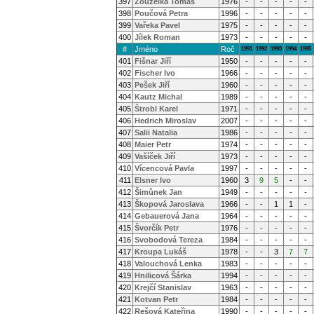
397
Žouželka Tomáš
1976
-
-
-
-
-
398
Poučová Petra
1996
-
-
-
-
-
399
Vařeka Pavel
1975
-
-
-
-
-
400
Jílek Roman
1973
-
-
-
-
-
#
Jméno
Roč
1991
1992
1993
1994
1995
401
Fišnar Jiří
1950
-
-
-
-
-
402
Fischer Ivo
1966
-
-
-
-
-
403
Pešek Jiří
1960
-
-
-
-
-
404
Kautz Michal
1989
-
-
-
-
-
405
Štrobl Karel
1971
-
-
-
-
-
406
Hedrich Miroslav
2007
-
-
-
-
-
407
Salii Natalia
1986
-
-
-
-
-
408
Maier Petr
1974
-
-
-
-
-
409
Vašíček Jiří
1973
-
-
-
-
-
410
Vícencová Pavla
1997
-
-
-
-
-
411
Elsner Ivo
1960
3
9
5
-
-
412
Šimůnek Jan
1949
-
-
-
-
-
413
Škopová Jaroslava
1966
-
-
1
1
-
414
Gebauerová Jana
1964
-
-
-
-
-
415
Švorčík Petr
1976
-
-
-
-
-
416
Svobodová Tereza
1984
-
-
-
-
-
417
Kroupa Lukáš
1978
-
-
3
7
7
418
Valouchová Lenka
1983
-
-
-
-
-
419
Hnilicová Šárka
1994
-
-
-
-
-
420
Krejčí Stanislav
1963
-
-
-
-
-
421
Kotvan Petr
1984
-
-
-
-
-
422
Rešová Kateřina
1990
-
-
-
-
-