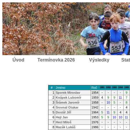
Úvod
Termínovka 2026
Výsledky
Stat
#
Jméno
Roč
1991
1992
1993
1994
1995
1
Sporek Miroslav
1954
-
-
-
-
9
2
Knápek Lubomír
1959
4
9
9
11
7
3
Šrámek Jaromír
1958
-
10
5
-
8
4
Srovnal Otakar
1942
-
-
-
-
4
5
Dostál Jiří
1964
5
11
9
4
4
6
Hejl Jan
1953
5
9
10
10
11
7
Hecl Miloš
1976
-
-
-
-
-
8
Mazák Lukáš
1986
-
-
-
-
-