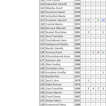
112
Felkl Luděk
1960
-
-
-
-
-
113
Rajnošek Zdeněk
1985
-
-
-
-
-
114
Mikulka Josef
1949
-
-
-
-
-
115
Smolicha David
1978
-
-
-
-
-
116
Voženílek Martin
1983
-
-
-
-
-
117
Komárek Jaromír
1949
-
9
-
9
12
118
Cveček Martin
1974
-
-
-
-
-
119
Bernard Mikuláš
1998
-
-
-
-
-
120
Brokeš Rostislav
1962
-
3
-
-
1
121
Hecl František
2002
-
-
-
-
-
122
Žouželková Jana
1977
-
-
-
-
-
123
Habigerová Radka
1995
-
-
-
-
-
124
Mazák Zdeněk
1962
-
-
-
-
-
125
Pernica Pavel
1949
-
-
1
2
6
126
Křivohlávková Ilona
1969
-
-
-
-
-
127
Scheuer Jan
1966
-
-
-
-
-
128
Jílek Ondřej
1999
-
-
-
-
-
129
Žouželka Libor
1978
-
-
-
-
-
130
Komárek Ondřej
1982
-
-
-
-
1
131
Bielčik Petr
1971
-
-
-
-
-
132
Janů Libor
1978
-
1
-
-
-
133
Štábl Roman
1975
-
-
-
-
-
134
Lípa František
1949
-
3
4
2
3
135
Dobeš Martin
1976
-
-
-
-
-
136
Chytil David
1987
-
-
-
-
-
137
Hobler Miloš
1971
-
-
-
-
-
138
Krobotová Petra
1988
-
-
-
-
-