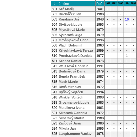
#
Jméno
Roč
1991
1992
1993
1994
1995
501
Krč Matěj
2001
-
-
-
-
-
502
Ducháček Jan
1988
-
-
-
-
-
503
Karabina Jiří
1948
-
-
-
10
-
504
Divišová Lucie
1993
-
-
-
-
-
505
Mlynářová Marie
1979
-
-
-
-
-
506
Sýkorová Olga
1979
-
-
-
-
-
507
Orošnjaková Hana
1996
-
-
-
-
-
508
Vlach Bohumil
1963
-
-
-
-
-
509
Křivohlávková Tereza
1999
-
-
-
-
-
510
Procházková Daniela
1977
-
-
-
1
-
511
Krobot Daniel
1973
-
-
-
-
-
512
Weissová Gabriela
1991
-
-
-
-
-
513
Bednářová Dana
1979
-
-
-
-
-
514
Benda František
1987
-
-
-
-
-
515
Mach Martin
1974
-
-
-
-
-
516
Diviš Miroslav
1972
-
-
-
-
-
517
Ryšavý Vojtěch
1994
-
-
-
-
-
518
Winkler Vojtěch
1998
-
-
-
-
-
519
Grozmanová Lucie
1983
-
-
-
-
-
520
Metelková Ivana
1961
-
-
-
-
-
521
Sikorová Gabriela
1972
-
-
-
-
-
522
Šilberský Martin
1988
-
-
-
-
-
523
Zajícová Jana
1980
-
-
-
-
-
524
Mikula Jan
1995
-
-
-
-
-
525
Langhammer Václav
1978
-
-
-
-
-