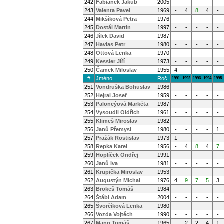
242
Fabiánek Jakub
2005
-
-
-
-
-
243
Valenta Pavel
1969
-
4
8
4
-
244
Mikšíková Petra
1976
-
-
-
-
-
245
Dostál Martin
1997
-
-
-
-
-
246
Jílek David
1987
-
-
-
-
-
247
Havlas Petr
1980
-
-
-
-
-
248
Ottová Lenka
1970
-
-
-
-
-
249
Kessler Jiří
1973
-
-
-
-
-
250
Čamek Miloslav
1955
4
-
-
-
-
#
Jméno
Roč
1991
1992
1993
1994
1995
251
Vondruška Bohuslav
1986
-
-
-
-
-
252
Hejral Josef
1959
-
-
-
-
-
253
Paloncýová Markéta
1987
-
-
-
-
-
254
Vysoudil Oldřich
1961
-
-
-
-
-
255
Klimeš Miroslav
1982
-
-
-
-
-
256
Janů Přemysl
1980
-
-
-
-
1
257
Pražák Rostislav
1973
1
-
-
-
-
258
Repka Karel
1956
-
4
8
4
7
259
Hoplíček Ondřej
1991
-
-
-
-
-
260
Janů Iva
1981
-
-
-
-
-
261
Krupička Miroslav
1953
-
-
-
-
-
262
Augustýn Michal
1976
4
9
7
5
3
263
Brokeš Tomáš
1984
-
-
-
-
-
264
Štábl Adam
2004
-
-
-
-
-
265
Švorčíková Lenka
1980
-
-
-
-
-
266
Vozda Vojtěch
1990
-
-
-
-
-
267
Mann Tomáš
1965
-
2
2
4
1