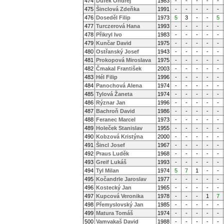
474
Dufek Ondřej
1983
-
-
-
-
-
475
Šinclová Zdeňka
1991
-
-
-
-
-
476
Doseděl Filip
1973
5
3
-
-
5
477
Turczerová Hana
1993
-
-
-
-
-
478
Přikryl Ivo
1983
-
-
-
-
-
479
Kunčar David
1975
-
-
-
-
-
480
Ostřanský Josef
1943
-
-
-
-
-
481
Prokopová Miroslava
1975
-
-
-
-
-
482
Čmakal František
2003
-
-
-
-
-
483
Hél Filip
1996
-
-
-
-
-
484
Panochová Alena
1974
-
-
-
-
-
485
Tylová Žaneta
1974
-
-
-
-
-
486
Rýznar Jan
1996
-
-
-
-
-
487
Bachroň David
1986
-
-
-
-
-
488
Feranec Marcel
1973
-
-
-
-
-
489
Holeček Stanislav
1955
-
-
-
-
-
490
Kobzová Kristýna
2000
-
-
-
-
-
491
Šincl Josef
1967
-
-
-
-
-
492
Praus Luděk
1968
-
-
-
-
-
493
Greif Lukáš
1993
-
-
-
-
-
494
Tyl Milan
1974
5
7
1
-
-
495
Kočandrle Jaroslav
1977
-
-
-
-
-
496
Kostecký Jan
1965
-
-
-
-
-
497
Kupcová Veronika
1978
-
-
-
1
7
498
Přemyslovský Jan
1985
-
-
-
-
-
499
Matura Tomáš
1974
-
-
-
-
-
500
Vamvakaš David
1988
-
-
-
-
-