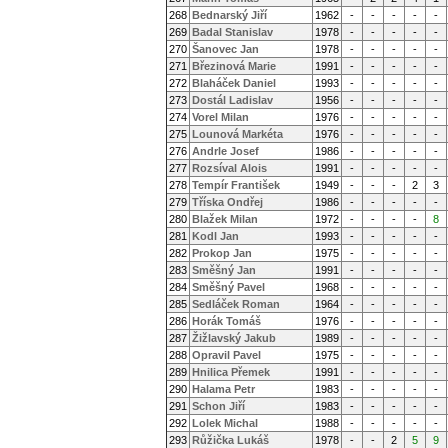
268
Bednarský Jiří
1962
-
-
-
-
-
269
Badal Stanislav
1978
-
-
-
-
-
270
Šanovec Jan
1978
-
-
-
-
-
271
Březinová Marie
1991
-
-
-
-
-
272
Blaháček Daniel
1993
-
-
-
-
-
273
Dostál Ladislav
1956
-
-
-
-
-
274
Vorel Milan
1976
-
-
-
-
-
275
Lounová Markéta
1976
-
-
-
-
-
276
Andrle Josef
1986
-
-
-
-
-
277
Rozsíval Alois
1991
-
-
-
-
-
278
Tempír František
1949
-
-
-
2
3
279
Tříska Ondřej
1986
-
-
-
-
-
280
Blažek Milan
1972
-
-
-
-
8
281
Kodl Jan
1993
-
-
-
-
-
282
Prokop Jan
1975
-
-
-
-
-
283
Směšný Jan
1991
-
-
-
-
-
284
Směšný Pavel
1968
-
-
-
-
-
285
Sedláček Roman
1964
-
-
-
-
-
286
Horák Tomáš
1976
-
-
-
-
-
287
Žižlavský Jakub
1989
-
-
-
-
-
288
Opravil Pavel
1975
-
-
-
-
-
289
Hnilica Přemek
1991
-
-
-
-
-
290
Halama Petr
1983
-
-
-
-
-
291
Schon Jiří
1983
-
-
-
-
-
292
Lolek Michal
1988
-
-
-
-
-
293
Růžička Lukáš
1978
-
-
2
5
9