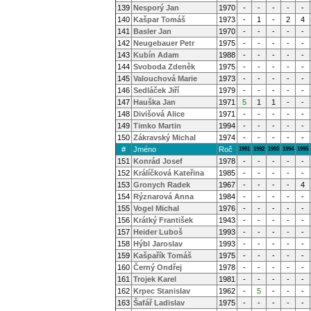
139
Nesporý Jan
1970
-
-
-
-
-
140
Kašpar Tomáš
1973
-
1
-
2
4
141
Basler Jan
1970
-
-
-
-
-
142
Neugebauer Petr
1975
-
-
-
-
-
143
Kubín Adam
1988
-
-
-
-
-
144
Svoboda Zdeněk
1975
-
-
-
-
-
145
Valouchová Marie
1973
-
-
-
-
-
146
Sedláček Jiří
1979
-
-
-
-
-
147
Hauška Jan
1971
5
1
1
-
-
148
Divišová Alice
1971
-
-
-
-
-
149
Timko Martin
1994
-
-
-
-
-
150
Zákravský Michal
1974
-
-
-
-
-
#
Jméno
Roč
1991
1992
1993
1994
1995
151
Konrád Josef
1978
-
-
-
-
-
152
Králíčková Kateřina
1985
-
-
-
-
-
153
Gronych Radek
1967
-
-
-
-
4
154
Rýznarová Anna
1984
-
-
-
-
-
155
Vogel Michal
1976
-
-
-
-
-
156
Krátký František
1943
-
-
-
-
-
157
Heider Luboš
1993
-
-
-
-
-
158
Hýbl Jaroslav
1993
-
-
-
-
-
159
Kašpařík Tomáš
1975
-
-
-
-
-
160
Černý Ondřej
1978
-
-
-
-
-
161
Trojek Karel
1981
-
-
-
-
-
162
Krpec Stanislav
1962
-
5
-
-
-
163
Šafář Ladislav
1975
-
-
-
-
-