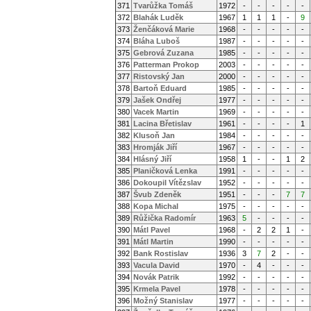
371
Tvarůžka Tomáš
1972
-
-
-
-
-
372
Blahák Luděk
1967
1
1
1
-
9
373
Ženčáková Marie
1968
-
-
-
-
-
374
Bláha Luboš
1987
-
-
-
-
-
375
Gebrová Zuzana
1985
-
-
-
-
-
376
Patterman Prokop
2003
-
-
-
-
-
377
Ristovský Jan
2000
-
-
-
-
-
378
Bartoň Eduard
1985
-
-
-
-
-
379
Jašek Ondřej
1977
-
-
-
-
-
380
Vacek Martin
1969
-
-
-
-
-
381
Lacina Břetislav
1961
-
-
-
-
1
382
Klusoň Jan
1984
-
-
-
-
-
383
Hromják Jiří
1967
-
-
-
-
-
384
Hlásný Jiří
1958
1
-
-
1
2
385
Planičková Lenka
1991
-
-
-
-
-
386
Dokoupil Vítězslav
1952
-
-
-
-
-
387
Švub Zdeněk
1951
-
-
-
7
7
388
Kopa Michal
1975
-
-
-
-
-
389
Růžička Radomír
1963
5
-
-
-
-
390
Mátl Pavel
1968
-
2
2
1
-
391
Mátl Martin
1990
-
-
-
-
-
392
Bank Rostislav
1936
3
7
2
-
-
393
Vacula David
1970
-
4
-
-
-
394
Novák Patrik
1992
-
-
-
-
-
395
Krmela Pavel
1978
-
-
-
-
-
396
Možný Stanislav
1977
-
-
-
-
-