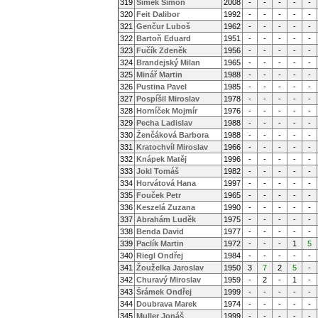
319
Šimek Šimon
2008
-
-
-
-
-
320
Feit Dalibor
1992
-
-
-
-
-
321
Genčur Luboš
1962
-
-
-
-
-
322
Bartoň Eduard
1951
-
-
-
-
-
323
Fučík Zdeněk
1956
-
-
-
-
-
324
Brandejský Milan
1965
-
-
-
-
-
325
Minář Martin
1988
-
-
-
-
-
326
Pustina Pavel
1985
-
-
-
-
-
327
Pospíšil Miroslav
1978
-
-
-
-
-
328
Horníček Mojmír
1976
-
-
-
-
-
329
Pecha Ladislav
1988
-
-
-
-
-
330
Ženčáková Barbora
1988
-
-
-
-
-
331
Kratochvíl Miroslav
1966
-
-
-
-
-
332
Knápek Matěj
1996
-
-
-
-
-
333
Jokl Tomáš
1982
-
-
-
-
-
334
Horvátová Hana
1997
-
-
-
-
-
335
Fouček Petr
1965
-
-
-
-
-
336
Keszelá Zuzana
1990
-
-
-
-
-
337
Abrahám Luděk
1975
-
-
-
-
-
338
Benda David
1977
-
-
-
-
-
339
Paclík Martin
1972
-
-
-
1
5
340
Riegl Ondřej
1984
-
-
-
-
-
341
Žouželka Jaroslav
1950
3
7
2
5
-
342
Churavý Miroslav
1959
-
2
-
1
-
343
Šrámek Ondřej
1999
-
-
-
-
-
344
Doubrava Marek
1974
-
-
-
-
-
345
Muller Jonáš
1999
-
-
-
-
-