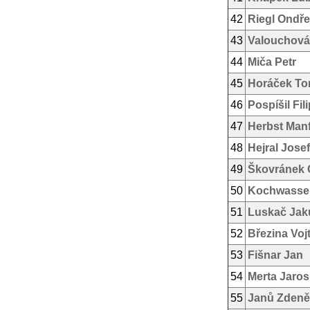
42
Riegl Ondře
43
Valouchová
44
Miča Petr
45
Horáček T
46
Pospíšil Fil
47
Herbst Man
48
Hejral Josef
49
Škovránek 
50
Kochwasser
51
Luskač Jak
52
Březina Voj
53
Fišnar Jan
54
Merta Jaros
55
Janů Zdeně