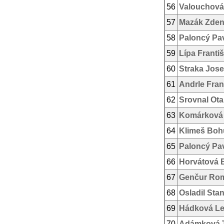
56
Valouchová
57
Mazák Zde
58
Paloncý Pa
59
Lípa Franti
60
Straka Jose
61
Andrle Fran
62
Srovnal Ota
63
Komárková
64
Klimeš Boh
65
Paloncý Pa
66
Horvátová 
67
Genčur Ro
68
Osladil Stan
69
Hádková L
70
Adámková 