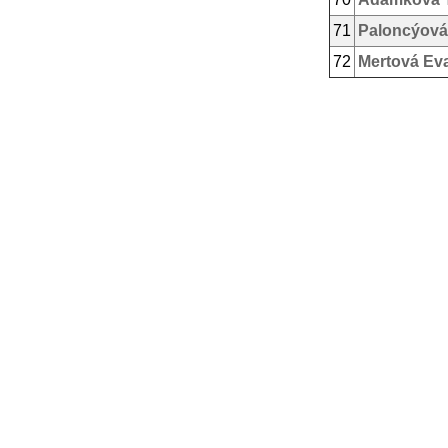
71
Paloncýová
72
Mertová Ev