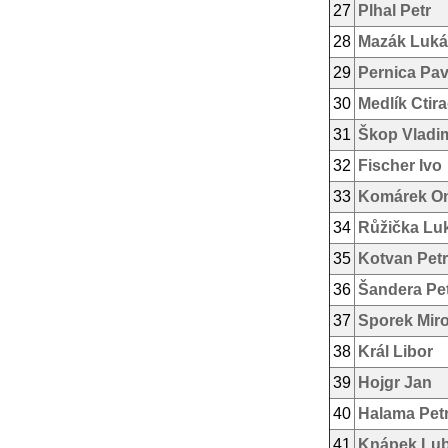
27
Plhal Petr
28
Mazák Luká
29
Pernica Pav
30
Medlík Ctir
31
Škop Vladim
32
Fischer Ivo
33
Komárek On
34
Růžička Lu
35
Kotvan Petr
36
Šandera Pe
37
Sporek Mir
38
Král Libor
39
Hojgr Jan
40
Halama Pet
41
Knápek Lu