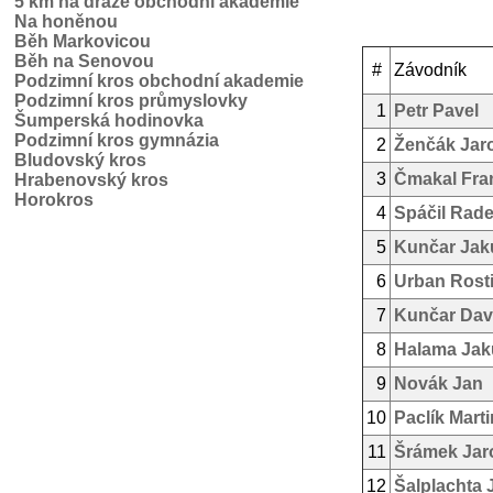
5 km na dráze obchodní akademie
Na honěnou
Běh Markovicou
Běh na Senovou
#
Závodník
Podzimní kros obchodní akademie
Podzimní kros průmyslovky
1
Petr Pavel
Šumperská hodinovka
Podzimní kros gymnázia
2
Ženčák Jar
Bludovský kros
3
Čmakal Fra
Hrabenovský kros
Horokros
4
Spáčil Rad
5
Kunčar Jak
6
Urban Rosti
7
Kunčar Dav
8
Halama Jak
9
Novák Jan
10
Paclík Marti
11
Šrámek Jar
12
Šalplachta 