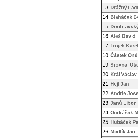
13
Drážný Ladi
14
Blaháček B
15
Doubravsk
16
Aleš David
17
Trojek Kare
18
Částek Ond
19
Srovnal Ota
20
Král Václav
21
Hejl Jan
22
Andrle Jose
23
Janů Libor
24
Ondrášek M
25
Hubáček Pa
26
Medlík Jan