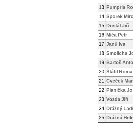
13
Pumprla Ros
14
Sporek Mir
15
Dostál Jiří
16
Miča Petr
17
Janů Iva
18
Smolicha J
19
Bartoš Ant
20
Štábl Roma
21
Cveček Mar
22
Planička Jo
23
Vozda Jiří
24
Drážný Ladi
25
Drážná Hel