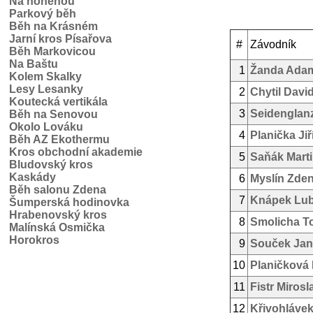
Na honěnou
Parkový běh
Běh na Krásném
Jarní kros Písařova
#
Závodník
Běh Markovicou
Na Baštu
1
Žanda Ada
Kolem Skalky
Lesy Lesanky
2
Chytil Davi
Koutecká vertikála
3
Seidenglan
Běh na Senovou
Okolo Lováku
4
Planička Jiř
Běh AZ Ekothermu
Kros obchodní akademie
5
Saňák Mart
Bludovský kros
Kaskády
6
Myslín Zde
Běh salonu Zdena
7
Knápek Lu
Šumperská hodinovka
Hrabenovský kros
8
Smolicha T
Malínská Osmička
Horokros
9
Souček Jan
10
Planičková
11
Fistr Mirosl
12
Křivohlávek