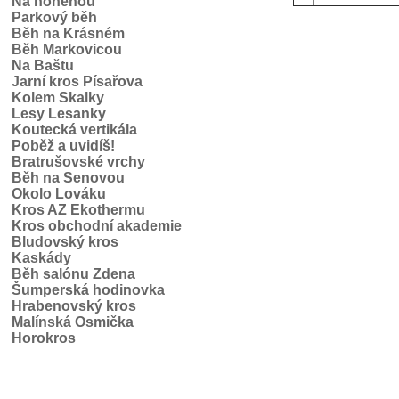
Na honěnou
Parkový běh
Běh na Krásném
Běh Markovicou
Na Baštu
Jarní kros Písařova
Kolem Skalky
Lesy Lesanky
Koutecká vertikála
Poběž a uvidíš!
Bratrušovské vrchy
Běh na Senovou
Okolo Lováku
Kros AZ Ekothermu
Kros obchodní akademie
Bludovský kros
Kaskády
Běh salónu Zdena
Šumperská hodinovka
Hrabenovský kros
Malínská Osmička
Horokros