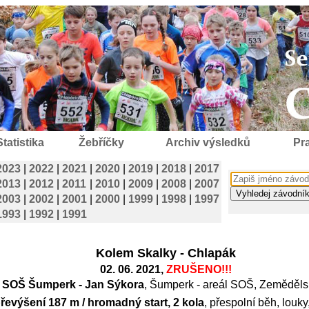
Statistika
Žebříčky
Archiv výsledků
Pra
2023
|
2022
|
2021
|
2020
|
2019
|
2018
|
2017
2013
|
2012
|
2011
|
2010
|
2009
|
2008
|
2007
2003
|
2002
|
2001
|
2000
|
1999
|
1998
|
1997
1993
|
1992
|
1991
Kolem Skalky - Chlapák
02. 06. 2021,
ZRUŠENO!!!
SOŠ Šumperk - Jan Sýkora
, Šumperk - areál SOŠ, Zeměděls
převýšení 187 m / hromadný start, 2 kola
, přespolní běh, louk