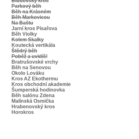
Bludovský kros
Parkový běh
Běh na Krásném
Běh Markovicou
Na Baštu
Jarní kros Písařova
Běh Violky
Kolem Skalky
Koutecká vertikála
Štědrý běh
Poběž a uvidíš!
Bratrušovské vrchy
Běh na Senovou
Okolo Lováku
Kros AZ Ekothermu
Kros obchodní akademie
Šumperská hodinovka
Běh salónu Zdena
Malínská Osmička
Hrabenovský kros
Horokros