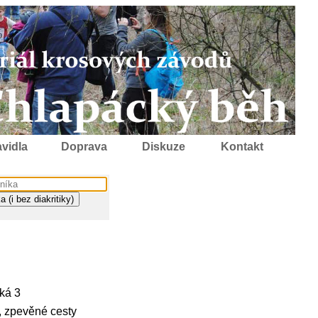
vidla
Doprava
Diskuze
Kontakt
ká 3
y, zpevěné cesty