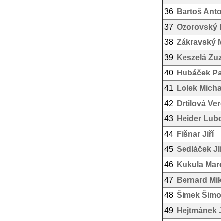
36
Bartoš Ant
37
Ozorovský 
38
Zákravský 
39
Keszelá Zu
40
Hubáček Pa
41
Lolek Micha
42
Drtilová Ve
43
Heider Lub
44
Fišnar Jiří
45
Sedláček Jiř
46
Kukula Mar
47
Bernard Mi
48
Šimek Šim
49
Hejtmánek 