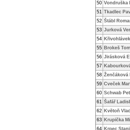
50
Vondruška 
51
Tkadlec Pav
52
Štábl Roma
53
Jurková Ve
54
Křivohlávek
55
Brokeš To
56
Jirásková 
57
Kabourková
58
Ženčáková 
59
Cveček Mar
60
Schwab Pet
61
Šafář Ladis
62
Květoň Vlad
63
Krupička Mi
64
Krpec Stani