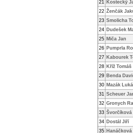
21
Kostecký J
22
Ženčák Jak
23
Smolicha T
24
Dudešek Ma
25
Miča Jan
26
Pumprla Ros
27
Kabourek 
28
Kříž Tomáš
29
Benda Davi
30
Mazák Luká
31
Scheuer Ja
32
Gronych R
33
Švorčíková
34
Dostál Jiří
35
Hanáčková 