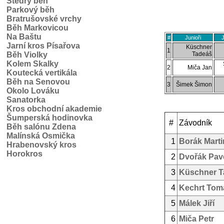
Štědrý běh
Parkový běh
Bratrušovské vrchy
Běh Markovicou
Na Baštu
#
Junioři
J
Jarní kros Písařova
Küschner
1
Běh Violky
Tadeáš
Kolem Skalky
2
Miča Jan
Koutecká vertikála
Běh na Senovou
3
Šimek Šimon
Okolo Lováku
Sanatorka
Kros obchodní akademie
Šumperská hodinovka
#
Závodník
Běh salónu Zdena
Malínská Osmička
1
Borák Marti
Hrabenovský kros
Horokros
2
Dvořák Pav
3
Küschner T
4
Kechrt Tom
5
Málek Jiří
6
Miča Petr