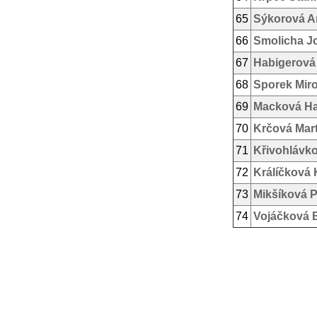
65
Sýkorová A
66
Smolicha J
67
Habigerová
68
Sporek Mir
69
Macková H
70
Krčová Mar
71
Křivohlávko
72
Králíčková 
73
Mikšíková P
74
Vojáčková 