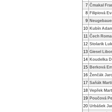
7
Čmakal Fra
8
Filipiová Ev
9
Neugebauer
10
Kubín Ada
11
Čech Roma
12
Stolarik Lu
13
Giesel Libo
14
Koudelka D
15
Berková E
16
Ženčák Jar
17
Saňák Mart
18
Vepřek Mart
19
Poučová Pe
20
Urbášek Ja