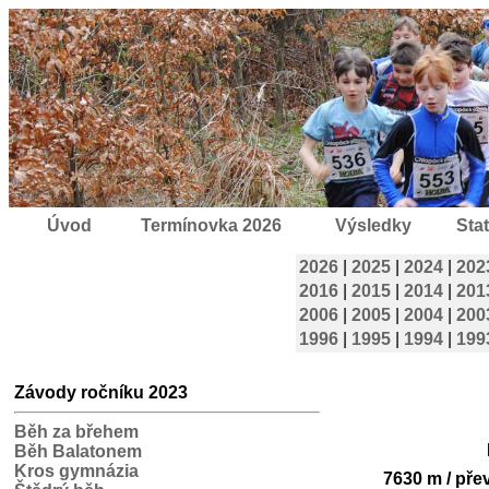
Úvod
Termínovka 2026
Výsledky
Stat
2026
|
2025
|
2024
|
202
2016
|
2015
|
2014
|
201
2006
|
2005
|
2004
|
200
1996
|
1995
|
1994
|
199
Závody ročníku 2023
Běh za břehem
Běh Balatonem
Kros gymnázia
7630 m / pře