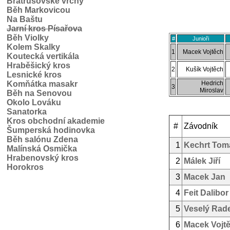
Bratrušovské vrchy
Běh Markovicou
Na Baštu
Jarní kros Písařova
Běh Violky
#
Junioři
Kolem Skalky
1
Macek Vojtěch
Koutecká vertikála
Hraběšický kros
2
Kušík Vojtěch
Lesnické kros
Komňátka masakr
Hedrich
3
Miroslav
Běh na Senovou
Okolo Lováku
Sanatorka
Kros obchodní akademie
#
Závodník
Šumperská hodinovka
Běh salónu Zdena
1
Kechrt Tom
Malínská Osmička
Hrabenovský kros
2
Málek Jiří
Horokros
3
Macek Jan
4
Feit Dalibor
5
Veselý Rad
6
Macek Vojt