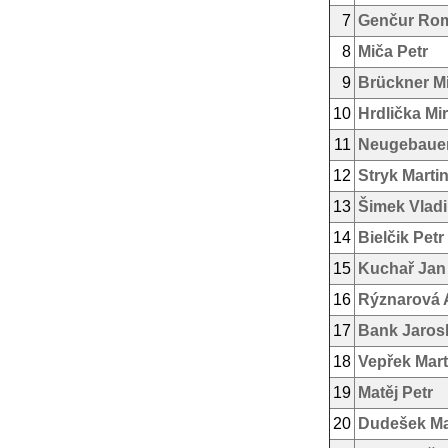
7
Genčur Ro
8
Miča Petr
9
Brückner Mi
10
Hrdlička Mi
11
Neugebauer
12
Stryk Marti
13
Šimek Vladi
14
Bielčik Petr
15
Kuchař Jan
16
Rýznarová 
17
Bank Jaros
18
Vepřek Mart
19
Matěj Petr
20
Dudešek Ma