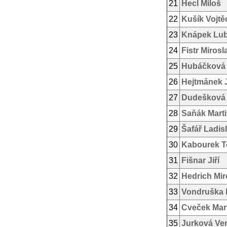
21
Hecl Miloš
22
Kušík Vojtě
23
Knápek Lu
24
Fistr Mirosl
25
Hubáčková
26
Hejtmánek 
27
Dudešková 
28
Saňák Mart
29
Šafář Ladis
30
Kabourek 
31
Fišnar Jiří
32
Hedrich Mir
33
Vondruška 
34
Cveček Mar
35
Jurková Ve