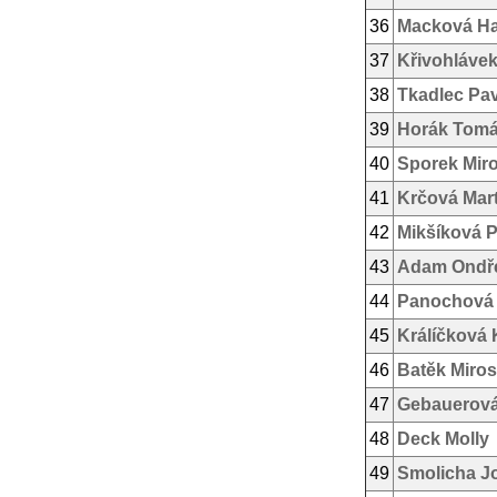
36
Macková H
37
Křivohlávek
38
Tkadlec Pav
39
Horák Tom
40
Sporek Mir
41
Krčová Mar
42
Mikšíková P
43
Adam Ondř
44
Panochová 
45
Králíčková 
46
Batěk Miros
47
Gebauerová
48
Deck Molly
49
Smolicha J