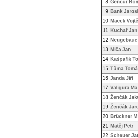
8
Genčur Ro
9
Bank Jaros
10
Macek Vojt
11
Kuchař Jan
12
Neugebauer
13
Miča Jan
14
Kašpařík T
15
Tůma Tomá
16
Janda Jiří
17
Valigura Ma
18
Ženčák Jak
19
Ženčák Jar
20
Brückner Mi
21
Matěj Petr
22
Scheuer Ja