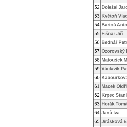
52
Doležal Jar
53
Květoň Vlad
54
Bartoš Ant
55
Fišnar Jiří
56
Bednář Pet
57
Ozorovský 
58
Matoušek M
59
Václavík Pa
60
Kabourková
61
Macek Oldř
62
Krpec Stani
63
Horák Tom
64
Janů Iva
65
Jirásková 