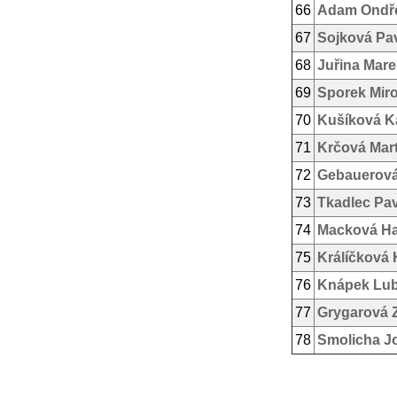
66
Adam Ondř
67
Sojková Pa
68
Juřina Mare
69
Sporek Mir
70
Kušíková K
71
Krčová Mar
72
Gebauerová
73
Tkadlec Pav
74
Macková H
75
Králíčková 
76
Knápek Lu
77
Grygarová 
78
Smolicha J