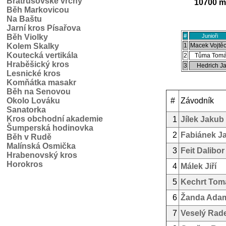
Bratrušovské vrchy
10700 m 
Běh Markovicou
Na Baštu
Jarní kros Písařova
Běh Violky
#
Junioři
Kolem Skalky
1
Macek Vojtě
Koutecká vertikála
2
Tůma Tom
Hraběšický kros
3
Hedrich J
Lesnické kros
Komňátka masakr
Běh na Senovou
Okolo Lováku
#
Závodník
Sanatorka
Kros obchodní akademie
1
Jílek Jakub
Šumperská hodinovka
2
Fabiánek J
Běh v Rudě
Malínská Osmička
3
Feit Dalibor
Hrabenovský kros
Horokros
4
Málek Jiří
5
Kechrt Tom
6
Žanda Ada
7
Veselý Rad