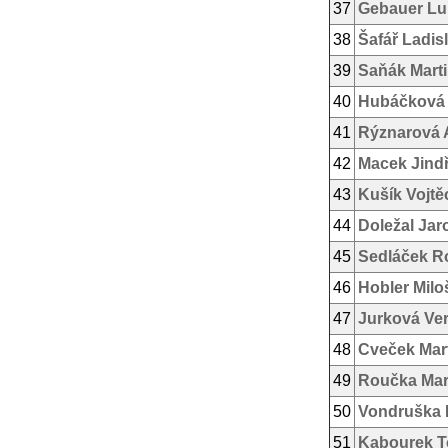
37
Gebauer Lu
38
Šafář Ladis
39
Saňák Mart
40
Hubáčková
41
Rýznarová 
42
Macek Jind
43
Kušík Vojtě
44
Doležal Jar
45
Sedláček 
46
Hobler Milo
47
Jurková Ve
48
Cveček Mar
49
Roučka Mar
50
Vondruška 
51
Kabourek 