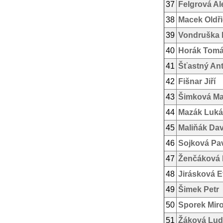
37
Felgrová Al
38
Macek Oldř
39
Vondruška 
40
Horák Tom
41
Šťastný An
42
Fišnar Jiří
43
Šimková Ma
44
Mazák Luká
45
Maliňák Dav
46
Sojková Pa
47
Ženčáková 
48
Jirásková 
49
Šimek Petr
50
Sporek Mir
51
Žáková Lud