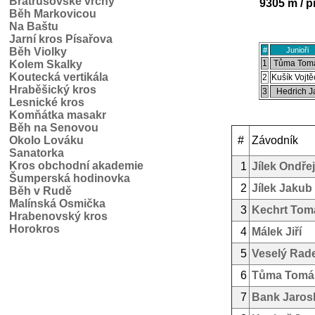
Bratrušovské vrchy
9305 m / p
Běh Markovicou
Na Baštu
Jarní kros Písařova
Běh Violky
#
Junioři
Kolem Skalky
1
Tůma Tom
Koutecká vertikála
2
Kušík Vojtě
Hraběšický kros
3
Hedrich J
Lesnické kros
Komňátka masakr
Běh na Senovou
Okolo Lováku
#
Závodník
Sanatorka
Kros obchodní akademie
1
Jílek Ondřej
Šumperská hodinovka
2
Jílek Jakub
Běh v Rudě
Malínská Osmička
3
Kechrt Tom
Hrabenovský kros
Horokros
4
Málek Jiří
5
Veselý Rad
6
Tůma Tomá
7
Bank Jaros