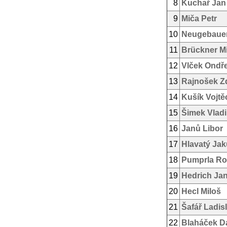
8
Kuchař Jan
9
Miča Petr
10
Neugebauer
11
Brückner Mi
12
Vlček Ondře
13
Rajnošek Z
14
Kušík Vojtě
15
Šimek Vladi
16
Janů Libor
17
Hlavatý Ja
18
Pumprla Ros
19
Hedrich Ja
20
Hecl Miloš
21
Šafář Ladis
22
Blaháček D