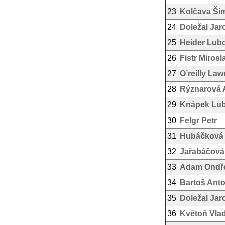
23
Kolčava Ši
24
Doležal Jar
25
Heider Lub
26
Fistr Mirosl
27
O’reilly La
28
Rýznarová 
29
Knápek Lu
30
Felgr Petr
31
Hubáčková
32
Jařabáčová
33
Adam Ondř
34
Bartoš Ant
35
Doležal Jar
36
Květoň Vlad