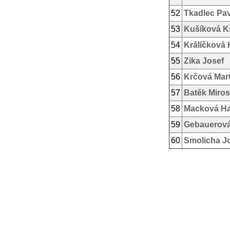
52
Tkadlec Pav
53
Kušíková K
54
Králíčková 
55
Zika Josef
56
Krčová Mar
57
Batěk Miros
58
Macková H
59
Gebauerová
60
Smolicha J