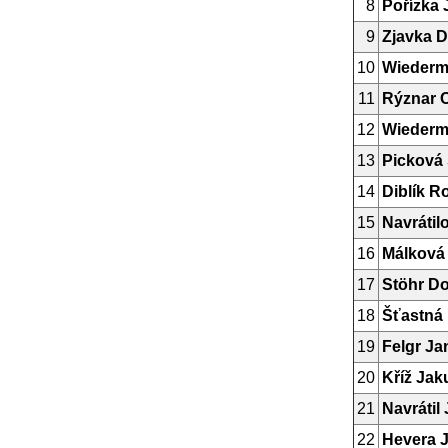
8
Pořízka
9
Zjavka D
10
Wiederm
11
Rýznar C
12
Wiederma
13
Picková 
14
Diblík R
15
Navrátil
16
Málková
17
Stöhr D
18
Šťastná
19
Felgr Ja
20
Kříž Jak
21
Navrátil
22
Hevera 