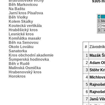
Bratrušovské vrchy
9305 m 
Běh Markovicou
Na Baštu
Jarní kros Písařova
Běh Violky
#
Kolem Skalky
1
Me
Koutecká vertikála
2
He
Hraběšický kros
3
Lesnické kros
Komňátka masakr
Běh na Senovou
Okolo Lováku
#
Závodník
Sanatorka
Kros obchodní akademie
1
Mazák Š
Šumperská hodinovka
2
Adam Ol
Běh v Rudě
Malínská Osmička
3
Stöhr Kr
Hrabenovský kros
Horokros
4
Michlov
5
Rajnoše
6
Rajnoše
7
Janů Vě