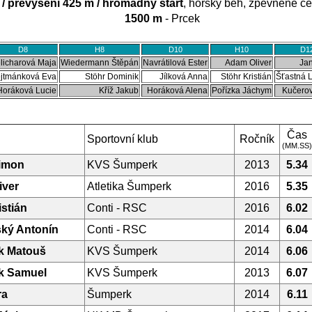
/ převýšení 425 m / hromadný start
, horský běh, zpevněné ce
1500 m
- Prcek
D8
H8
D10
H10
D1
licharová Maja
Wiedermann Štěpán
Navrátilová Ester
Adam Oliver
Ja
jtmánková Eva
Stöhr Dominik
Jílková Anna
Stöhr Kristián
Šťastná 
Horáková Lucie
Kříž Jakub
Horáková Alena
Pořízka Jáchym
Kučero
Čas
Sportovní klub
Ročník
(MM.SS)
imon
KVS Šumperk
2013
5.34
iver
Atletika Šumperk
2016
5.35
istián
Conti - RSC
2016
6.02
ský Antonín
Conti - RSC
2014
6.04
k Matouš
KVS Šumperk
2014
6.06
k Samuel
KVS Šumperk
2013
6.07
ra
Šumperk
2014
6.11