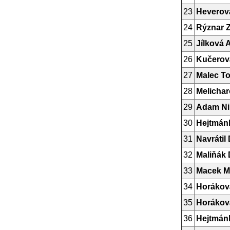
23
Heverov
24
Rýznar 
25
Jílková 
26
Kučerov
27
Malec T
28
Melichar
29
Adam Ni
30
Hejtmán
31
Navrátil
32
Maliňák
33
Macek M
34
Horákov
35
Horákov
36
Hejtmán