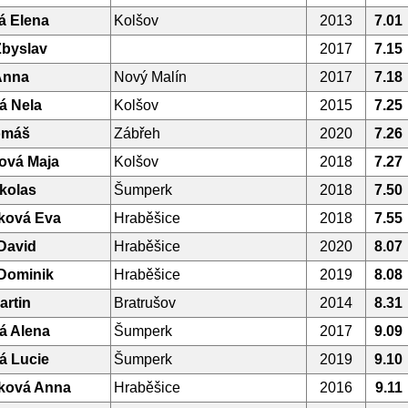
á Elena
Kolšov
2013
7.01
Zbyslav
2017
7.15
Anna
Nový Malín
2017
7.18
á Nela
Kolšov
2015
7.25
omáš
Zábřeh
2020
7.26
ová Maja
Kolšov
2018
7.27
kolas
Šumperk
2018
7.50
ková Eva
Hraběšice
2018
7.55
 David
Hraběšice
2020
8.07
 Dominik
Hraběšice
2019
8.08
artin
Bratrušov
2014
8.31
á Alena
Šumperk
2017
9.09
á Lucie
Šumperk
2019
9.10
ková Anna
Hraběšice
2016
9.11