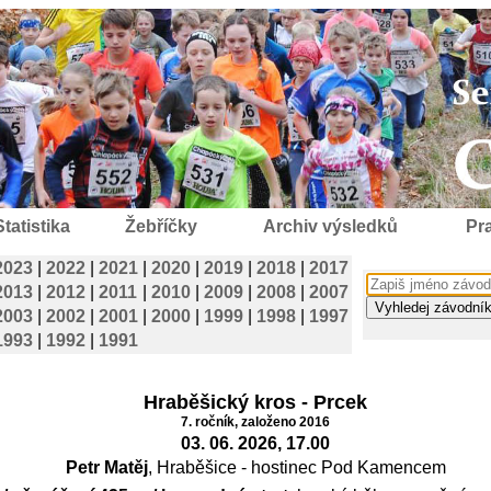
Statistika
Žebříčky
Archiv výsledků
Pra
2023
|
2022
|
2021
|
2020
|
2019
|
2018
|
2017
2013
|
2012
|
2011
|
2010
|
2009
|
2008
|
2007
2003
|
2002
|
2001
|
2000
|
1999
|
1998
|
1997
1993
|
1992
|
1991
Hraběšický kros - Prcek
7. ročník, založeno 2016
03. 06. 2026, 17.00
Petr Matěj
, Hraběšice - hostinec Pod Kamencem