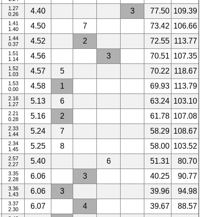
1.27
4.40
3
77.50
109.39
0.26
1.41
4.50
7
73.42
106.66
1.40
1.44
4.52
2
72.55
113.77
0.37
1.51
4.56
3
70.51
107.35
1.14
1.52
4.57
5
70.22
118.67
1.03
1.53
4.58
1
69.93
113.79
0.00
2.16
5.13
6
63.24
103.10
1.27
2.21
5.16
2
61.78
107.08
0.28
2.33
5.24
7
58.29
108.67
1.44
2.34
5.25
8
58.00
103.52
1.45
2.57
5.40
6
51.31
80.70
2.27
3.35
6.06
3
40.25
90.77
2.28
3.36
6.06
3
39.96
94.98
1.43
3.37
6.07
4
39.67
88.57
2.30