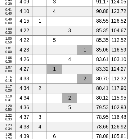
0.40
4.09
3
91.17
124.05
0.39
0.41
4.10
4
90.88
123.72
0.40
0.49
4.15
1
88.55
126.52
0.00
1.00
4.22
3
85.35
104.67
0.30
1.00
4.22
5
85.35
112.52
0.59
1.01
4.23
1
85.06
116.59
0.00
1.06
4.26
4
83.61
103.10
0.36
1.07
4.27
1
83.32
124.27
0.00
1.16
4.33
2
80.70
112.32
0.15
1.17
4.34
2
80.41
117.90
0.28
1.18
4.34
2
80.12
115.95
0.41
1.20
4.36
5
79.53
102.93
0.50
1.22
4.37
3
78.95
116.48
0.33
1.23
4.38
4
78.66
126.92
0.34
1.25
4.39
6
78.08
105.81
1.24