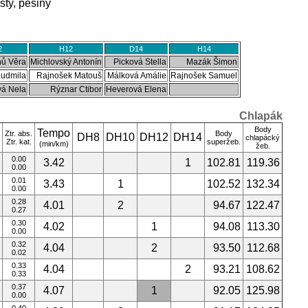
sty, pěšiny
2
H12
D14
H14
nů Věra
Michlovský Antonín
Picková Stella
Mazák Šimon
Ludmila
Rajnošek Matouš
Málková Amálie
Rajnošek Samuel
vá Nela
Rýznar Ctibor
Heverová Elena
Chlapák
Body
Tempo
Ztr. abs.
Body
DH8
DH10
DH12
DH14
chlapácký
Ztr. kat.
superžeb.
(min/km)
žeb.
0.00
3.42
1
102.81
119.36
0.00
0.01
3.43
1
102.52
132.34
0.00
0.28
4.01
2
94.67
122.47
0.27
0.30
4.02
1
94.08
113.30
0.00
0.32
4.04
2
93.50
112.68
0.02
0.33
4.04
2
93.21
108.62
0.33
0.37
4.07
1
92.05
125.98
0.00