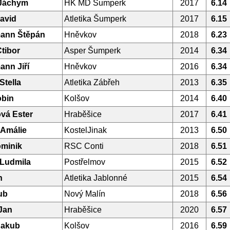
 Jáchym
HK MD Šumperk
2017
6.14
avid
Atletika Šumperk
2017
6.15
ann Štěpán
Hněvkov
2018
6.23
tibor
Asper Šumperk
2014
6.34
nn Jiří
Hněvkov
2016
6.34
Stella
Atletika Zábřeh
2013
6.35
obin
Kolšov
2014
6.40
ová Ester
Hraběšice
2017
6.41
 Amálie
KostelJinak
2013
6.50
ominik
RSC Conti
2018
6.51
 Ludmila
Postřelmov
2015
6.52
n
Atletika Jablonné
2015
6.54
ub
Nový Malín
2018
6.56
 Jan
Hraběšice
2020
6.57
Jakub
Kolšov
2016
6.59