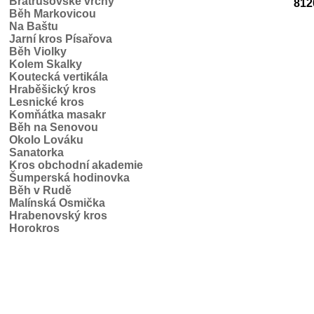
Bratrušovské vrchy
812
Běh Markovicou
Na Baštu
Jarní kros Písařova
Běh Violky
Kolem Skalky
Koutecká vertikála
Hraběšický kros
Lesnické kros
Komňátka masakr
Běh na Senovou
Okolo Lováku
Sanatorka
Kros obchodní akademie
Šumperská hodinovka
Běh v Rudě
Malínská Osmička
Hrabenovský kros
Horokros