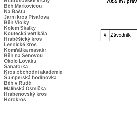
Bratrušovské vrchy
7055 m / pře
Běh Markovicou
Na Baštu
Jarní kros Písařova
Běh Violky
Kolem Skalky
Koutecká vertikála
#
Závodník
Hraběšický kros
Lesnické kros
Komňátka masakr
Běh na Senovou
Okolo Lováku
Sanatorka
Kros obchodní akademie
Šumperská hodinovka
Běh v Rudě
Malínská Osmička
Hrabenovský kros
Horokros