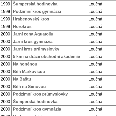
. 1999
Šumperská hodinovka
Loučná
. 1999
Podzimní kros gymnázia
Loučná
. 1999
Hrabenovský kros
Loučná
. 1999
Horokros
Loučná
. 2000
Jarní cena Aquatollu
Loučná
. 2000
Jarní kros gymnázia
Loučná
. 2000
Jarní kros průmyslovky
Loučná
. 2000
5 km na dráze obchodní akademie
Loučná
. 2000
Na honěnou
Loučná
. 2000
Běh Markovicou
Loučná
. 2000
Na Baštu
Loučná
. 2000
Běh na Senovou
Loučná
. 2000
Podzimní kros průmyslovky
Loučná
. 2000
Šumperská hodinovka
Loučná
. 2000
Podzimní kros gymnázia
Loučná