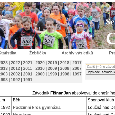
Statistika
Žebříčky
Archiv výsledků
Pra
2023
|
2022
|
2021
|
2020
|
2019
|
2018
|
2017
2013
|
2012
|
2011
|
2010
|
2009
|
2008
|
2007
2003
|
2002
|
2001
|
2000
|
1999
|
1998
|
1997
1993
|
1992
|
1991
Závodník
Fišnar Jan
absolvoval do dnešníh
um
Běh
Sportovní klub
. 1992
Podzimní kros gymnázia
Loučná nad D
. 1992
Horokros
Loučná nad D