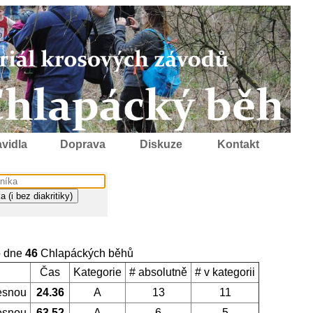
vidla
Doprava
Diskuze
Kontakt
o dne
46
Chlapáckých běhů
Čas
Kategorie
# absolutně
# v kategorii
esnou
24.36
A
13
11
esnou
63.52
A
6
5