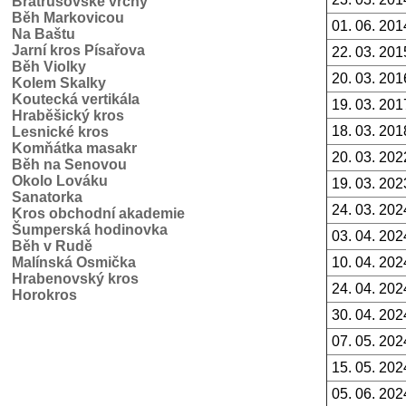
Bratrušovské vrchy
Běh Markovicou
01. 06. 201
Na Baštu
Jarní kros Písařova
22. 03. 201
Běh Violky
20. 03. 201
Kolem Skalky
Koutecká vertikála
19. 03. 201
Hraběšický kros
18. 03. 201
Lesnické kros
Komňátka masakr
20. 03. 202
Běh na Senovou
Okolo Lováku
19. 03. 202
Sanatorka
24. 03. 202
Kros obchodní akademie
Šumperská hodinovka
03. 04. 202
Běh v Rudě
Malínská Osmička
10. 04. 202
Hrabenovský kros
24. 04. 202
Horokros
30. 04. 202
07. 05. 202
15. 05. 202
05. 06. 202