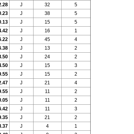
2.28
J
32
5
0.23
J
38
5
0.13
J
15
5
4.42
J
16
1
6.22
J
45
4
6.38
J
13
2
3.50
J
24
2
4.50
J
15
3
9.55
J
15
2
2.47
J
21
4
9.55
J
11
2
0.05
J
11
2
6.42
J
11
3
9.35
J
21
2
3.37
J
4
1