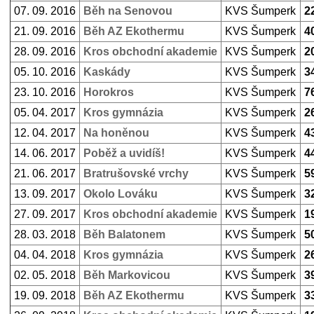
07. 09. 2016
Běh na Senovou
KVS Šumperk
2
21. 09. 2016
Běh AZ Ekothermu
KVS Šumperk
4
28. 09. 2016
Kros obchodní akademie
KVS Šumperk
2
05. 10. 2016
Kaskády
KVS Šumperk
3
23. 10. 2016
Horokros
KVS Šumperk
7
05. 04. 2017
Kros gymnázia
KVS Šumperk
2
12. 04. 2017
Na honěnou
KVS Šumperk
4
14. 06. 2017
Poběž a uvidíš!
KVS Šumperk
4
21. 06. 2017
Bratrušovské vrchy
KVS Šumperk
5
13. 09. 2017
Okolo Lováku
KVS Šumperk
3
27. 09. 2017
Kros obchodní akademie
KVS Šumperk
1
28. 03. 2018
Běh Balatonem
KVS Šumperk
5
04. 04. 2018
Kros gymnázia
KVS Šumperk
2
02. 05. 2018
Běh Markovicou
KVS Šumperk
3
19. 09. 2018
Běh AZ Ekothermu
KVS Šumperk
3