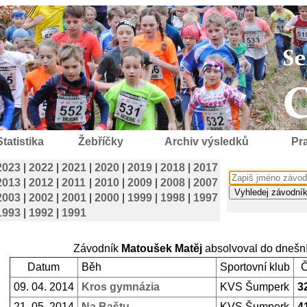
Statistika
Žebříčky
Archiv výsledků
Pra
2023
|
2022
|
2021
|
2020
|
2019
|
2018
|
2017
2013
|
2012
|
2011
|
2010
|
2009
|
2008
|
2007
2003
|
2002
|
2001
|
2000
|
1999
|
1998
|
1997
1993
|
1992
|
1991
Závodník
Matoušek Matěj
absolvoval do dnešn
Datum
Běh
Sportovní klub
09. 04. 2014
Kros gymnázia
KVS Šumperk
3
21. 05. 2014
Na Baštu
KVS Šumperk
4