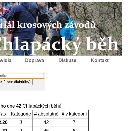
vidla
Doprava
Diskuze
Kontakt
ího dne
42
Chlapáckých běhů
Čas
Kategorie
# absolutně
# v kategorii
2.20
J
42
7
1.31
J
45
8