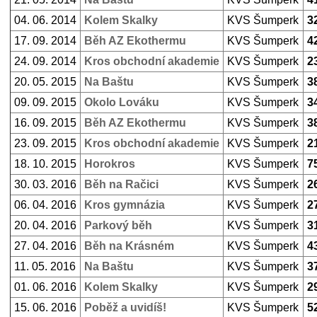
04. 06. 2014
Kolem Skalky
KVS Šumperk
3
17. 09. 2014
Běh AZ Ekothermu
KVS Šumperk
4
24. 09. 2014
Kros obchodní akademie
KVS Šumperk
2
20. 05. 2015
Na Baštu
KVS Šumperk
3
09. 09. 2015
Okolo Lováku
KVS Šumperk
3
16. 09. 2015
Běh AZ Ekothermu
KVS Šumperk
3
23. 09. 2015
Kros obchodní akademie
KVS Šumperk
2
18. 10. 2015
Horokros
KVS Šumperk
7
30. 03. 2016
Běh na Račici
KVS Šumperk
2
06. 04. 2016
Kros gymnázia
KVS Šumperk
2
20. 04. 2016
Parkový běh
KVS Šumperk
3
27. 04. 2016
Běh na Krásném
KVS Šumperk
4
11. 05. 2016
Na Baštu
KVS Šumperk
3
01. 06. 2016
Kolem Skalky
KVS Šumperk
2
15. 06. 2016
Poběž a uvidíš!
KVS Šumperk
5