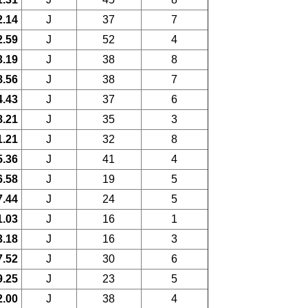
2.14
J
37
7
2.59
J
52
4
3.19
J
38
8
8.56
J
38
7
4.43
J
37
6
8.21
J
35
3
1.21
J
32
8
5.36
J
41
4
6.58
J
19
5
7.44
J
24
5
1.03
J
16
1
3.18
J
16
3
7.52
J
30
6
9.25
J
23
5
2.00
J
38
4