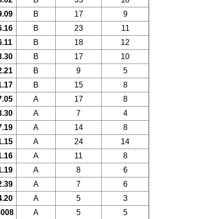
9.09
B
17
9
6.16
B
23
11
6.11
B
18
12
3.30
B
17
10
2.21
B
9
5
1.17
B
15
8
7.05
A
17
8
3.30
A
7
4
7.19
A
14
8
1.15
A
24
14
1.16
A
11
8
1.19
A
8
6
2.39
A
7
6
4.20
A
5
3
5008
A
5
5