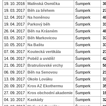
19. 10. 2016
Malínská Osmička
Šumperk
3
19. 03. 2017
Běh za břehem
Šumperk
2
12. 04. 2017
Na honěnou
Šumperk
4
19. 04. 2017
Parkový běh
Šumperk
3
26. 04. 2017
Běh na Krásném
Šumperk
4
03. 05. 2017
Běh Markovicou
Šumperk
3
10. 05. 2017
Na Baštu
Šumperk
3
07. 06. 2017
Koutecká vertikála
Šumperk
2
14. 06. 2017
Poběž a uvidíš!
Šumperk
4
21. 06. 2017
Bratrušovské vrchy
Šumperk
5
06. 09. 2017
Běh na Senovou
Šumperk
2
13. 09. 2017
Okolo Lováku
Šumperk
3
20. 09. 2017
Kros AZ Ekothermu
Šumperk
3
27. 09. 2017
Kros obchodní akademie
Šumperk
1
04. 10. 2017
Kaskády
Šumperk
3