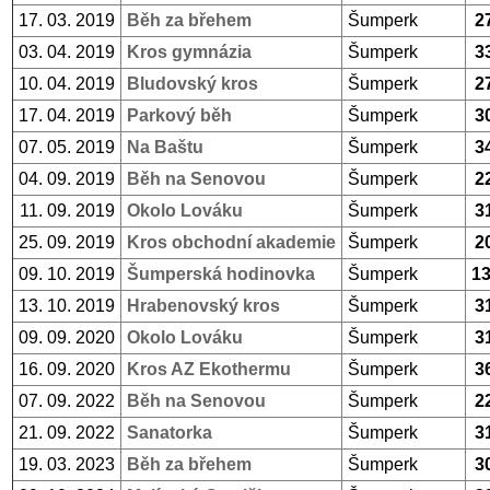
17. 03. 2019
Běh za břehem
Šumperk
2
03. 04. 2019
Kros gymnázia
Šumperk
3
10. 04. 2019
Bludovský kros
Šumperk
2
17. 04. 2019
Parkový běh
Šumperk
3
07. 05. 2019
Na Baštu
Šumperk
3
04. 09. 2019
Běh na Senovou
Šumperk
2
11. 09. 2019
Okolo Lováku
Šumperk
3
25. 09. 2019
Kros obchodní akademie
Šumperk
2
09. 10. 2019
Šumperská hodinovka
Šumperk
1
13. 10. 2019
Hrabenovský kros
Šumperk
3
09. 09. 2020
Okolo Lováku
Šumperk
3
16. 09. 2020
Kros AZ Ekothermu
Šumperk
3
07. 09. 2022
Běh na Senovou
Šumperk
2
21. 09. 2022
Sanatorka
Šumperk
3
19. 03. 2023
Běh za břehem
Šumperk
3