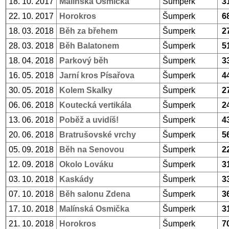
18. 10. 2017
Malínská Osmička
Šumperk
3
22. 10. 2017
Horokros
Šumperk
6
18. 03. 2018
Běh za břehem
Šumperk
2
28. 03. 2018
Běh Balatonem
Šumperk
5
18. 04. 2018
Parkový běh
Šumperk
3
16. 05. 2018
Jarní kros Písařova
Šumperk
4
30. 05. 2018
Kolem Skalky
Šumperk
2
06. 06. 2018
Koutecká vertikála
Šumperk
2
13. 06. 2018
Poběž a uvidíš!
Šumperk
4
20. 06. 2018
Bratrušovské vrchy
Šumperk
5
05. 09. 2018
Běh na Senovou
Šumperk
2
12. 09. 2018
Okolo Lováku
Šumperk
3
03. 10. 2018
Kaskády
Šumperk
3
07. 10. 2018
Běh salonu Zdena
Šumperk
3
17. 10. 2018
Malínská Osmička
Šumperk
3
21. 10. 2018
Horokros
Šumperk
7