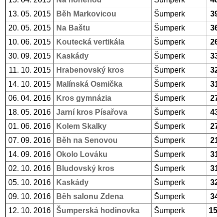
13. 05. 2015
Běh Markovicou
Šumperk
3
20. 05. 2015
Na Baštu
Šumperk
3
10. 06. 2015
Koutecká vertikála
Šumperk
2
30. 09. 2015
Kaskády
Šumperk
3
11. 10. 2015
Hrabenovský kros
Šumperk
3
14. 10. 2015
Malínská Osmička
Šumperk
3
06. 04. 2016
Kros gymnázia
Šumperk
2
18. 05. 2016
Jarní kros Písařova
Šumperk
4
01. 06. 2016
Kolem Skalky
Šumperk
2
07. 09. 2016
Běh na Senovou
Šumperk
2
14. 09. 2016
Okolo Lováku
Šumperk
3
02. 10. 2016
Bludovský kros
Šumperk
3
05. 10. 2016
Kaskády
Šumperk
3
09. 10. 2016
Běh salonu Zdena
Šumperk
3
12. 10. 2016
Šumperská hodinovka
Šumperk
1