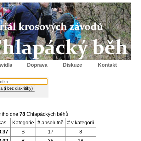
vidla
Doprava
Diskuze
Kontakt
ního dne
78
Chlapáckých běhů
Čas
Kategorie
# absolutně
# v kategorii
8.37
B
17
8
8.02
B
35
18