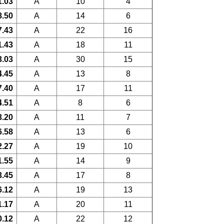
1.03
A
10
4
8.50
A
14
6
7.43
A
22
16
1.43
A
18
11
3.03
A
30
15
4.45
A
13
8
7.40
A
17
11
4.51
A
8
6
3.20
A
11
7
6.58
A
13
6
2.27
A
19
10
1.55
A
14
9
3.45
A
17
8
6.12
A
19
13
1.17
A
20
11
0.12
A
22
12