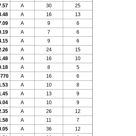
7.57
A
30
25
3.48
A
16
13
7.09
A
9
6
0.19
A
7
6
4.15
A
9
6
2.26
A
24
15
1.48
A
16
10
0.18
A
8
5
3770
A
16
6
1.53
A
10
8
1.45
A
13
9
6.04
A
10
9
2.35
A
26
12
1.58
A
11
7
0.05
A
36
12