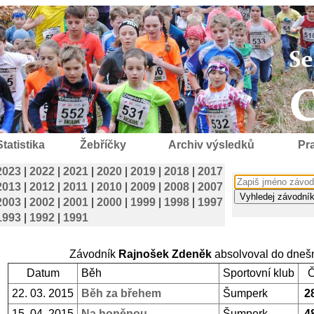
Statistika
Žebříčky
Archiv výsledků
Pra
2023
|
2022
|
2021
|
2020
|
2019
|
2018
|
2017
2013
|
2012
|
2011
|
2010
|
2009
|
2008
|
2007
2003
|
2002
|
2001
|
2000
|
1999
|
1998
|
1997
1993
|
1992
|
1991
Závodník
Rajnošek Zdeněk
absolvoval do dneš
Datum
Běh
Sportovní klub
22. 03. 2015
Běh za břehem
Šumperk
2
15. 04. 2015
Na honěnou
Šumperk
4