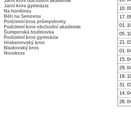
Jarní kros obchodní akademie
Jarní kros gymnázia
10. 0
Na honěnou
Běh na Senovou
17. 0
Podzimní kros průmyslovky
01. 1
Podzimní kros obchodní akademie
Šumperská hodinovka
05. 1
Podzimní kros gymnázia
21. 0
Hrabenovský kros
Bludovský kros
01. 0
Horokros
15. 0
29. 0
18. 1
31. 0
14. 0
28. 0