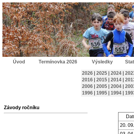
Úvod
Termínovka 2026
Výsledky
Stat
2026
|
2025
|
2024
|
202
2016
|
2015
|
2014
|
201
2006
|
2005
|
2004
|
200
1996
|
1995
|
1994
|
199
Závody ročníku
Da
20. 09
03. 04