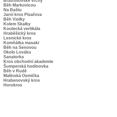
Bratrušovské vrchy
Běh Markovicou
Na Baštu
Jarní kros Písařova
Běh Violky
Kolem Skalky
Koutecká vertikála
Hraběšický kros
Lesnické kros
Komňátka masakr
Běh na Senovou
Okolo Lováku
Sanatorka
Kros obchodní akademie
Šumperská hodinovka
Běh v Rudě
Malínská Osmička
Hrabenovský kros
Horokros