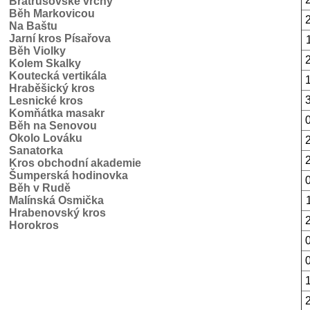
Bratrušovské vrchy
Běh Markovicou
Na Baštu
Jarní kros Písařova
Běh Violky
Kolem Skalky
Koutecká vertikála
Hraběšický kros
Lesnické kros
Komňátka masakr
Běh na Senovou
Okolo Lováku
Sanatorka
Kros obchodní akademie
Šumperská hodinovka
Běh v Rudě
Malínská Osmička
Hrabenovský kros
Horokros