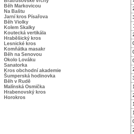
Bratrušovské vrchy
Běh Markovicou
Na Baštu
Jarní kros Písařova
Běh Violky
Kolem Skalky
Koutecká vertikála
Hraběšický kros
Lesnické kros
Komňátka masakr
Běh na Senovou
Okolo Lováku
Sanatorka
Kros obchodní akademie
Šumperská hodinovka
Běh v Rudě
Malínská Osmička
Hrabenovský kros
Horokros