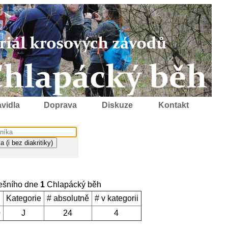
vidla
Doprava
Diskuze
Kontakt
ešního dne
1
Chlapácký běh
Kategorie
# absolutně
# v kategorii
0
J
24
4