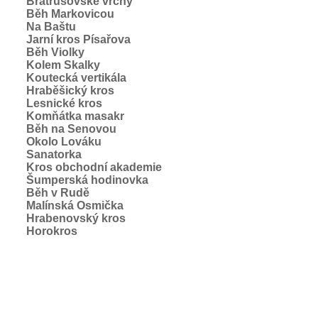
Bratrušovské vrchy
Běh Markovicou
Na Baštu
Jarní kros Písařova
Běh Violky
Kolem Skalky
Koutecká vertikála
Hraběšický kros
Lesnické kros
Komňátka masakr
Běh na Senovou
Okolo Lováku
Sanatorka
Kros obchodní akademie
Šumperská hodinovka
Běh v Rudě
Malínská Osmička
Hrabenovský kros
Horokros