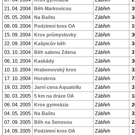
21. 04. 2004
Běh Markovicou
Zábřeh
3
05. 05. 2004
Na Baštu
Zábřeh
3
08. 09. 2004
Podzimní kros OA
Zábřeh
1
15. 09. 2004
Kros průmyslovky
Zábřeh
3
22. 09. 2004
Kašpicův běh
Zábřeh
3
03. 10. 2004
Běh salonu Zdena
Zábřeh
3
06. 10. 2004
Kaskády
Zábřeh
3
10. 10. 2004
Hrabenovský kros
Zábřeh
3
17. 10. 2004
Horokros
Zábřeh
7
19. 03. 2005
Jarní cena Aquatollu
Zábřeh
3
30. 03. 2005
5 km na dráze OA
Zábřeh
1
06. 04. 2005
Kros gymnázia
Zábřeh
2
04. 05. 2005
Na Baštu
Zábřeh
3
07. 09. 2005
Běh na Senovou
Zábřeh
2
14. 09. 2005
Podzimní kros OA
Zábřeh
1