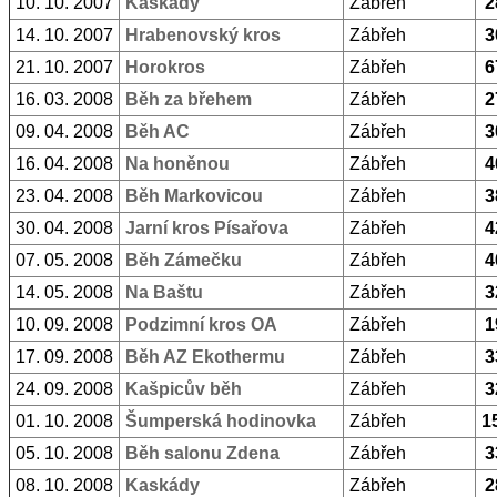
10. 10. 2007
Kaskády
Zábřeh
2
14. 10. 2007
Hrabenovský kros
Zábřeh
3
21. 10. 2007
Horokros
Zábřeh
6
16. 03. 2008
Běh za břehem
Zábřeh
2
09. 04. 2008
Běh AC
Zábřeh
3
16. 04. 2008
Na honěnou
Zábřeh
4
23. 04. 2008
Běh Markovicou
Zábřeh
3
30. 04. 2008
Jarní kros Písařova
Zábřeh
4
07. 05. 2008
Běh Zámečku
Zábřeh
4
14. 05. 2008
Na Baštu
Zábřeh
3
10. 09. 2008
Podzimní kros OA
Zábřeh
1
17. 09. 2008
Běh AZ Ekothermu
Zábřeh
3
24. 09. 2008
Kašpicův běh
Zábřeh
3
01. 10. 2008
Šumperská hodinovka
Zábřeh
1
05. 10. 2008
Běh salonu Zdena
Zábřeh
3
08. 10. 2008
Kaskády
Zábřeh
2