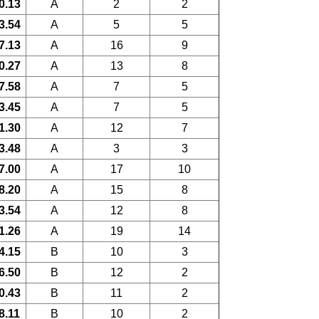
0.13
A
2
2
3.54
A
5
5
7.13
A
16
9
0.27
A
13
8
7.58
A
7
5
3.45
A
7
5
1.30
A
12
7
3.48
A
3
3
7.00
A
17
10
8.20
A
15
8
3.54
A
12
8
1.26
A
19
14
4.15
B
10
3
6.50
B
12
2
0.43
B
11
2
8.11
B
10
2