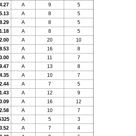
4.27
A
9
5
5.13
A
8
5
8.29
A
8
5
1.18
A
8
5
2.00
A
20
10
8.53
A
16
8
0.00
A
11
7
9.47
A
13
8
4.35
A
10
7
2.44
A
7
5
1.43
A
12
9
0.09
A
16
12
2.58
A
10
7
5325
A
5
3
3.52
A
7
4