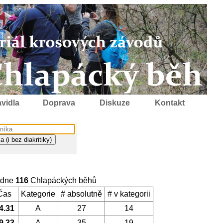
vidla
Doprava
Diskuze
Kontakt
 dne
116
Chlapáckých běhů
Čas
Kategorie
# absolutně
# v kategorii
4.31
A
27
14
9.33
A
35
19