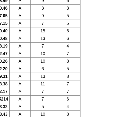
8.49
A
9
6
0.46
A
3
3
7.05
A
9
5
7.15
A
7
5
0.40
A
15
6
0.48
A
13
6
8.19
A
7
4
2.47
A
10
7
0.26
A
10
8
2.20
A
6
5
9.31
A
13
8
3.38
A
11
7
2.17
A
7
7
5214
A
7
6
3.32
A
5
4
8.43
A
10
8