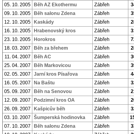
05. 10. 2005
Běh AZ Ekothermu
Zábřeh
3
09. 10. 2005
Běh salonu Zdena
Zábřeh
3
12. 10. 2005
Kaskády
Zábřeh
2
16. 10. 2005
Hrabenovský kros
Zábřeh
3
23. 10. 2005
Horokros
Zábřeh
7
18. 03. 2007
Běh za břehem
Zábřeh
2
11. 04. 2007
Běh AC
Zábřeh
3
25. 04. 2007
Běh Markovicou
Zábřeh
3
02. 05. 2007
Jarní kros Písařova
Zábřeh
4
16. 05. 2007
Na Baštu
Zábřeh
3
05. 09. 2007
Běh na Senovou
Zábřeh
2
12. 09. 2007
Podzimní kros OA
Zábřeh
2
26. 09. 2007
Kašpicův běh
Zábřeh
3
03. 10. 2007
Šumperská hodinovka
Zábřeh
1
07. 10. 2007
Běh salonu Zdena
Zábřeh
3