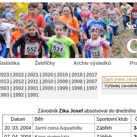
Statistika
Žebříčky
Archiv výsledků
Pra
2023
|
2022
|
2021
|
2020
|
2019
|
2018
|
2017
2013
|
2012
|
2011
|
2010
|
2009
|
2008
|
2007
2003
|
2002
|
2001
|
2000
|
1999
|
1998
|
1997
1993
|
1992
|
1991
Závodník
Zika Josef
absolvoval do dnešního
Datum
Běh
Sportovní klub
20. 03. 2004
Jarní cena Aquatollu
Zábřeh
3
07. 04. 2004
Kros gymnázia
Zábřeh
2