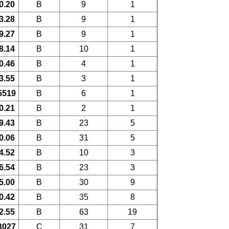
0.20
B
9
1
3.28
B
9
1
9.27
B
9
1
8.14
B
10
1
0.46
B
4
1
3.55
B
3
1
5519
B
6
1
0.21
B
2
1
9.43
B
23
5
0.06
B
31
5
4.52
B
10
3
6.54
B
23
3
5.00
B
30
9
0.42
B
35
8
2.55
B
63
19
3027
C
31
7