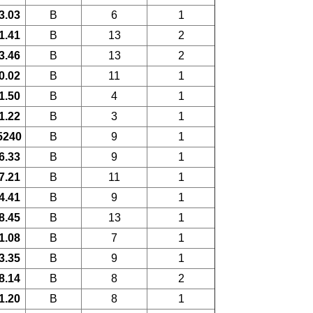
3.03
B
6
1
1.41
B
13
2
3.46
B
13
2
0.02
B
11
1
1.50
B
4
1
1.22
B
3
1
5240
B
9
1
6.33
B
9
1
7.21
B
11
1
4.41
B
9
1
8.45
B
13
1
1.08
B
7
1
3.35
B
9
1
8.14
B
8
2
1.20
B
8
1