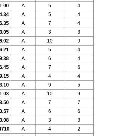
1.00
A
5
4
4.34
A
5
4
6.35
A
7
4
3.05
A
3
3
6.02
A
10
9
6.21
A
5
4
9.38
A
6
4
6.45
A
7
6
9.15
A
4
4
3.10
A
9
5
1.03
A
10
9
3.50
A
7
7
0.57
A
6
6
3.08
A
3
3
4710
A
4
2