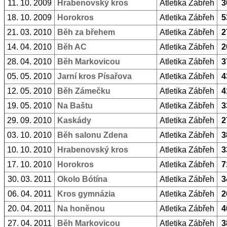
11. 10. 2009
Hrabenovský kros
Atletika Zábřeh
3
18. 10. 2009
Horokros
Atletika Zábřeh
5
21. 03. 2010
Běh za břehem
Atletika Zábřeh
2
14. 04. 2010
Běh AC
Atletika Zábřeh
2
28. 04. 2010
Běh Markovicou
Atletika Zábřeh
3
05. 05. 2010
Jarní kros Písařova
Atletika Zábřeh
4
12. 05. 2010
Běh Zámečku
Atletika Zábřeh
4
19. 05. 2010
Na Baštu
Atletika Zábřeh
3
29. 09. 2010
Kaskády
Atletika Zábřeh
2
03. 10. 2010
Běh salonu Zdena
Atletika Zábřeh
3
10. 10. 2010
Hrabenovský kros
Atletika Zábřeh
3
17. 10. 2010
Horokros
Atletika Zábřeh
7
30. 03. 2011
Okolo Bótína
Atletika Zábřeh
3
06. 04. 2011
Kros gymnázia
Atletika Zábřeh
2
20. 04. 2011
Na honěnou
Atletika Zábřeh
4
27. 04. 2011
Běh Markovicou
Atletika Zábřeh
3