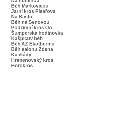
Na honěnou
Běh Markovicou
Jarní kros Písařova
Na Baštu
Běh na Senovou
Podzimní kros OA
Šumperská hodinovka
Kašpicův běh
Běh AZ Ekothermu
Běh salonu Zdena
Kaskády
Hrabenovský kros
Horokros