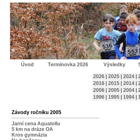
Úvod
Termínovka 2026
Výsledky
2026
|
2025
|
2024
|
2016
|
2015
|
2014
|
2006
|
2005
|
2004
|
1996
|
1995
|
1994
|
Závody ročníku 2005
Jarní cena Aquatollu
5 km na dráze OA
Kros gymnázia