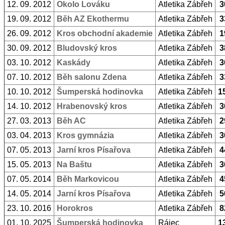
12. 09. 2012
Okolo Lováku
Atletika Zábřeh
3
19. 09. 2012
Běh AZ Ekothermu
Atletika Zábřeh
3
26. 09. 2012
Kros obchodní akademie
Atletika Zábřeh
1
30. 09. 2012
Bludovský kros
Atletika Zábřeh
3
03. 10. 2012
Kaskády
Atletika Zábřeh
3
07. 10. 2012
Běh salonu Zdena
Atletika Zábřeh
3
10. 10. 2012
Šumperská hodinovka
Atletika Zábřeh
1
14. 10. 2012
Hrabenovský kros
Atletika Zábřeh
3
27. 03. 2013
Běh AC
Atletika Zábřeh
2
03. 04. 2013
Kros gymnázia
Atletika Zábřeh
3
07. 05. 2013
Jarní kros Písařova
Atletika Zábřeh
4
15. 05. 2013
Na Baštu
Atletika Zábřeh
3
07. 05. 2014
Běh Markovicou
Atletika Zábřeh
4
14. 05. 2014
Jarní kros Písařova
Atletika Zábřeh
5
23. 10. 2016
Horokros
Atletika Zábřeh
8
01. 10. 2025
Šumperská hodinovka
Rájec
1