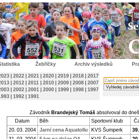
Statistika
Žebříčky
Archiv výsledků
Pra
2023
|
2022
|
2021
|
2020
|
2019
|
2018
|
2017
2013
|
2012
|
2011
|
2010
|
2009
|
2008
|
2007
2003
|
2002
|
2001
|
2000
|
1999
|
1998
|
1997
1993
|
1992
|
1991
Závodník
Brandejský Tomáš
absolvoval do dne
Datum
Běh
Sportovní klub
Č
20. 03. 2004
Jarní cena Aquatollu
KVS Šumperk
39
31. 03. 2004
5 km na dráze OA
KVS Šumperk
20