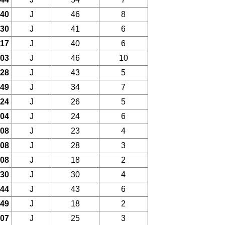
.40
J
46
8
.30
J
41
6
.17
J
40
6
.03
J
46
10
.28
J
43
5
.49
J
34
7
.24
J
26
5
.04
J
24
6
.08
J
23
4
.08
J
28
3
.08
J
18
2
.30
J
30
4
.44
J
43
6
.49
J
18
2
.07
J
25
3