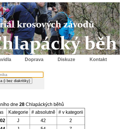
vidla
Doprava
Diskuze
Kontakt
šního dne
28
Chlapáckých běhů
as
Kategorie
# absolutně
# v kategorii
.02
J
42
2
.44
J
54
7