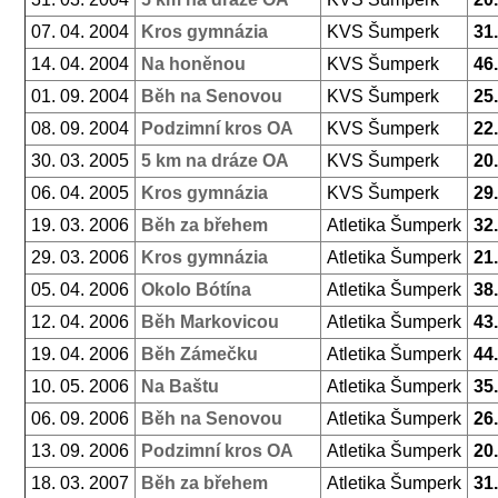
07. 04. 2004
Kros gymnázia
KVS Šumperk
31
14. 04. 2004
Na honěnou
KVS Šumperk
46
01. 09. 2004
Běh na Senovou
KVS Šumperk
25
08. 09. 2004
Podzimní kros OA
KVS Šumperk
22
30. 03. 2005
5 km na dráze OA
KVS Šumperk
20
06. 04. 2005
Kros gymnázia
KVS Šumperk
29
19. 03. 2006
Běh za břehem
Atletika Šumperk
32
29. 03. 2006
Kros gymnázia
Atletika Šumperk
21
05. 04. 2006
Okolo Bótína
Atletika Šumperk
38
12. 04. 2006
Běh Markovicou
Atletika Šumperk
43
19. 04. 2006
Běh Zámečku
Atletika Šumperk
44
10. 05. 2006
Na Baštu
Atletika Šumperk
35
06. 09. 2006
Běh na Senovou
Atletika Šumperk
26
13. 09. 2006
Podzimní kros OA
Atletika Šumperk
20
18. 03. 2007
Běh za břehem
Atletika Šumperk
31